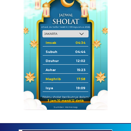
Ahad, 24 Safar 1448 H / 09 Agustus 2026
Imsak
04:34
Subuh
04:44
Dzuhur
12:02
Ashar
15:23
Maghrib
17:58
Isya
19:09
Waktu sholat berikutnya dalam:
3 jam 10 menit 11 detik
Sumber: Kemenag