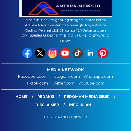
Media ini tidak tergabung dengan kantor berita
ANTARA Redaksi:Kantor Kowari jln Raya Kelapa
Gading Permai blok J1 nomor 12A Jakarta Utara
CP.+6285885834246 PT INDONESIA MONITORING
NEWS
MEDIA NETWORK
Facebook.com
Instagram.com
Whatsapp.com
Tiktok.com
Twitter.com
Youtube.com
HOME
REDAKSI
PEDOMAN MEDIA SIBER
DISCLAIMER
INFO IKLAN
HAK CIPTA:ANTARA-NEWS.ID