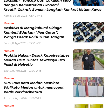
Luktisian “Tancap Gas” Lakukan MoU
dengan Kementerian Ekonomi
Kreatif. Gekrafs Sumut : Langkah Konkret Ketum Kawe
Kamis, 24 Jul 2025 - 08:49 WIB
Medan
Residivis di Mangkubumi Diduga
Kembali Edarkan “Pod Getar”,
Warga Desak Polisi Turun Tangan
Sabtu, 8 Agu 2026 - 03:33 WIB
Hukum
Praktisi Hukum Desak Kapolrestabes
Medan Usut Tuntas Tewasnya Istri
Polisi di Helvetia
Sabtu, 8 Agu 2026 - 03:30 WIB
Medan
DPD PKN Kota Medan Meminta
Walikota Medan untuk mencopot
Kadis Perkimcikataru
Jumat, 7 Agu 2026 - 11:06 WIB
Hukum