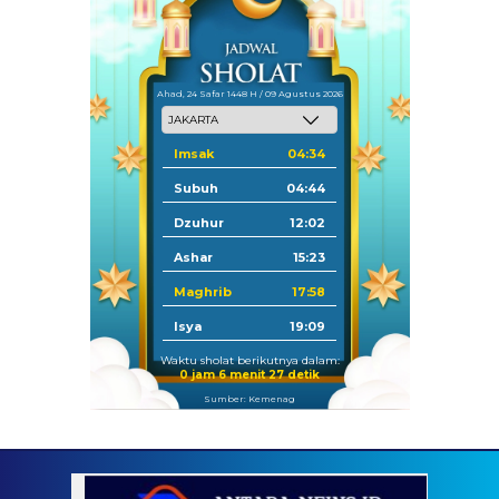
Ahad, 24 Safar 1448 H / 09 Agustus 2026
Imsak
04:34
Subuh
04:44
Dzuhur
12:02
Ashar
15:23
Maghrib
17:58
Isya
19:09
Waktu sholat berikutnya dalam:
0 jam 6 menit 26 detik
Sumber: Kemenag