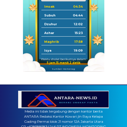
Imsak
04:34
Subuh
04:44
Dzuhur
12:02
Ashar
15:23
Maghrib
17:58
Isya
19:09
Waktu sholat berikutnya dalam:
5 jam 15 menit 1 detik
Sumber: Kemenag
Media ini tidak tergabung dengan kantor berita
ANTARA Redaksi:Kantor Kowari jln Raya Kelapa
Gading Permai blok J1 nomor 12A Jakarta Utara
CP.+6285885834246 PT INDONESIA MONITORING