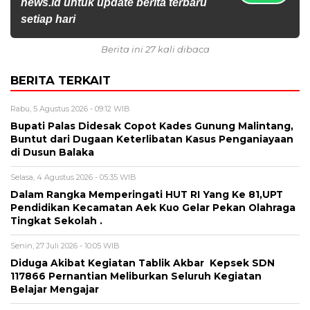
news.id untuk update berita terbaru
setiap hari
Berita ini 27 kali dibaca
BERITA TERKAIT
Rabu, 5 Agustus 2026 - 09:12 WIB
Bupati Palas Didesak Copot Kades Gunung Malintang,
Buntut dari Dugaan Keterlibatan Kasus Penganiayaan
di Dusun Balaka
Selasa, 4 Agustus 2026 - 05:35 WIB
Dalam Rangka Memperingati HUT RI Yang Ke 81,UPT
Pendidikan Kecamatan Aek Kuo Gelar Pekan Olahraga
Tingkat Sekolah .
Senin, 27 Juli 2026 - 10:05 WIB
Diduga Akibat Kegiatan Tablik Akbar Kepsek SDN
117866 Pernantian Meliburkan Seluruh Kegiatan
Belajar Mengajar