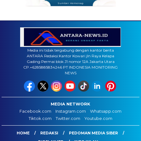
Sumber: Kemenag
Media ini tidak tergabung dengan kantor berita
ANTARA Redaksi:Kantor Kowari jln Raya Kelapa
Gading Permai blok J1 nomor 12A Jakarta Utara
CP.+6285885834246 PT INDONESIA MONITORING
NEWS
MEDIA NETWORK
Facebook.com
Instagram.com
Whatsapp.com
Tiktok.com
Twitter.com
Youtube.com
HOME
REDAKSI
PEDOMAN MEDIA SIBER