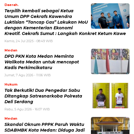
Daerah.
Terpilih kembali sebagai Ketua
Umum DPP Gekrafs Kawendra
Luktisian “Tancap Gas” Lakukan MoU
dengan Kementerian Ekonomi
Kreatif. Gekrafs Sumut : Langkah Konkret Ketum Kawe
Kamis, 24 Jul 2025 - 08:49 WIB
Medan
DPD PKN Kota Medan Meminta
Walikota Medan untuk mencopot
Kadis Perkimcikataru
Jumat, 7 Agu 2026 - 11:06 WIB
Hukum
Tak Berkutik! Dua Pengedar Sabu
Ditangkap Satresnarkoba Polresta
Deli Serdang
Rabu, 5 Agu 2026 - 16:07 WIB
Medan
Skandal Oknum PPPK Paruh Waktu
SDABMBK Kota Medan: Diduga Jadi