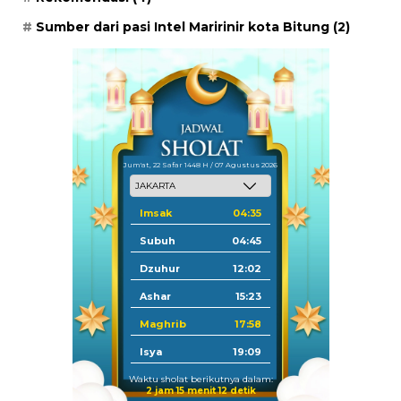
Sumber dari pasi Intel Maririnir kota Bitung
(2)
Jum'at, 22 Safar 1448 H / 07 Agustus 2026
Imsak
04:35
Subuh
04:45
Dzuhur
12:02
Ashar
15:23
Maghrib
17:58
Isya
19:09
Waktu sholat berikutnya dalam:
2 jam 15 menit 11 detik