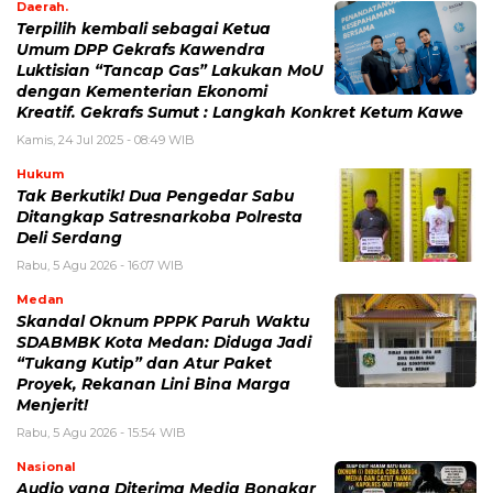
Daerah.
Terpilih kembali sebagai Ketua
Umum DPP Gekrafs Kawendra
Luktisian “Tancap Gas” Lakukan MoU
dengan Kementerian Ekonomi
Kreatif. Gekrafs Sumut : Langkah Konkret Ketum Kawe
Kamis, 24 Jul 2025 - 08:49 WIB
Hukum
Tak Berkutik! Dua Pengedar Sabu
Ditangkap Satresnarkoba Polresta
Deli Serdang
Rabu, 5 Agu 2026 - 16:07 WIB
Medan
Skandal Oknum PPPK Paruh Waktu
SDABMBK Kota Medan: Diduga Jadi
“Tukang Kutip” dan Atur Paket
Proyek, Rekanan Lini Bina Marga
Menjerit!
Rabu, 5 Agu 2026 - 15:54 WIB
Nasional
Audio yang Diterima Media Bongkar