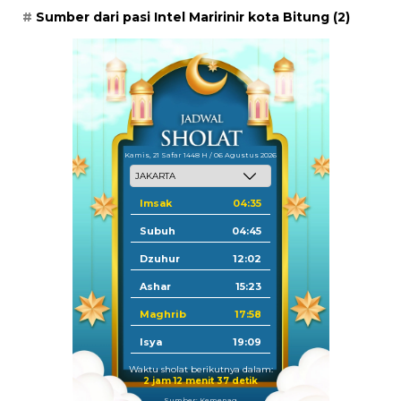
Sumber dari pasi Intel Maririnir kota Bitung
(2)
Kamis, 21 Safar 1448 H / 06 Agustus 2026
Imsak
04:35
Subuh
04:45
Dzuhur
12:02
Ashar
15:23
Maghrib
17:58
Isya
19:09
Waktu sholat berikutnya dalam:
2 jam 12 menit 36 detik
Sumber: Kemenag