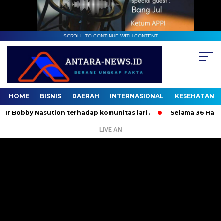
SCROLL TO CONTINUE WITH CONTENT
HOME
BISNIS
DAERAH
INTERNASIONAL
KESEHATAN
by Nasution terhadap komunitas lari .
Selama 36 Hari, 37 O
LIVE AN
Pemutar
Video