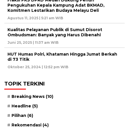
Fraksi PKS DPRD Medan Dukung Penuh
Pengukuhan Kepala Kampung Adat BKMAD,
Komitmen Lestarikan Budaya Melayu Deli
Agustus 11, 2025 | 5:21 am WIB
Kualitas Pelayanan Publik di Sumut Disorot
Ombudsman: Banyak yang Harus Dibenahi
Juni 25, 2025 | 11:37 am WIB
HUT Humas Polri, Khataman Hingga Jumat Berkah
di 73 Titik
Oktober 25, 2024 | 12:52 pm WIB
TOPIK TERKINI
Breaking News
(10)
Headline
(5)
Pilihan
(6)
Rekomendasi
(4)