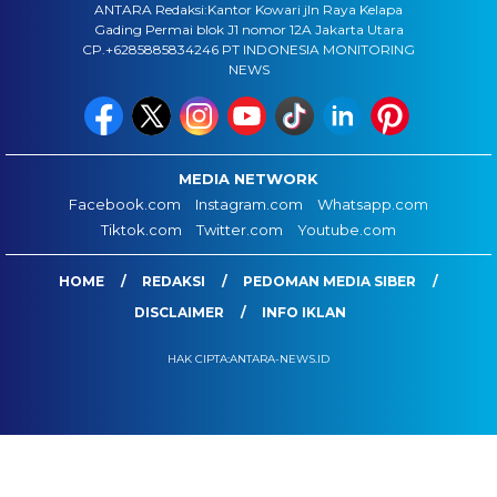
ANTARA Redaksi:Kantor Kowari jln Raya Kelapa
Gading Permai blok J1 nomor 12A Jakarta Utara
CP.+6285885834246 PT INDONESIA MONITORING
NEWS
MEDIA NETWORK
Facebook.com
Instagram.com
Whatsapp.com
Tiktok.com
Twitter.com
Youtube.com
HOME
REDAKSI
PEDOMAN MEDIA SIBER
DISCLAIMER
INFO IKLAN
HAK CIPTA:ANTARA-NEWS.ID