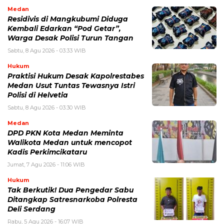
Medan
Residivis di Mangkubumi Diduga
Kembali Edarkan “Pod Getar”,
Warga Desak Polisi Turun Tangan
Sabtu, 8 Agu 2026 - 03:33 WIB
Hukum
Praktisi Hukum Desak Kapolrestabes
Medan Usut Tuntas Tewasnya Istri
Polisi di Helvetia
Sabtu, 8 Agu 2026 - 03:30 WIB
Medan
DPD PKN Kota Medan Meminta
Walikota Medan untuk mencopot
Kadis Perkimcikataru
Jumat, 7 Agu 2026 - 11:06 WIB
Hukum
Tak Berkutik! Dua Pengedar Sabu
Ditangkap Satresnarkoba Polresta
Deli Serdang
Rabu, 5 Agu 2026 - 16:07 WIB