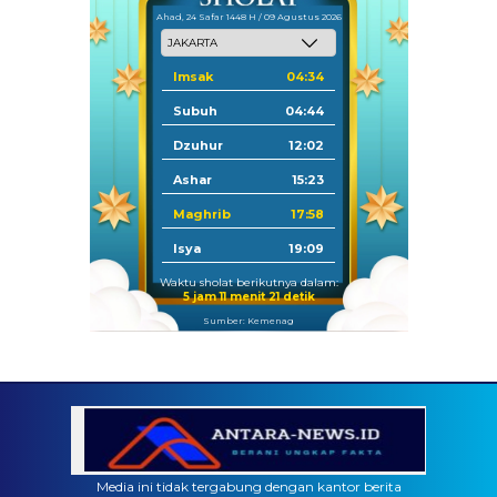
Ahad, 24 Safar 1448 H / 09 Agustus 2026
Imsak
04:34
Subuh
04:44
Dzuhur
12:02
Ashar
15:23
Maghrib
17:58
Isya
19:09
Waktu sholat berikutnya dalam:
5 jam 11 menit 20 detik
Sumber: Kemenag
Media ini tidak tergabung dengan kantor berita