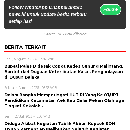
Follow WhatsApp Channel antara-
Follow
news.id untuk update berita terbaru
setiap hari
Berita ini 2 kali dibaca
BERITA TERKAIT
Rabu, 5 Agustus 2026 - 09:12 WIB
Bupati Palas Didesak Copot Kades Gunung Malintang,
Buntut dari Dugaan Keterlibatan Kasus Penganiayaan
di Dusun Balaka
Selasa, 4 Agustus 2026 - 05:35 WIB
Dalam Rangka Memperingati HUT RI Yang Ke 81,UPT
Pendidikan Kecamatan Aek Kuo Gelar Pekan Olahraga
Tingkat Sekolah .
Senin, 27 Juli 2026 - 10:05 WIB
Diduga Akibat Kegiatan Tablik Akbar Kepsek SDN
117866 Pernantian Meliburkan Seluruh Kegiatan