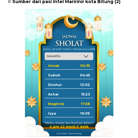
Sumber dari pasi Intel Maririnir kota Bitung
(2)
Sabtu, 23 Safar 1448 H / 08 Agustus 2026
Imsak
04:35
Subuh
04:45
Dzuhur
12:02
Ashar
15:23
Maghrib
17:58
Isya
19:09
Waktu sholat berikutnya dalam:
4 jam 41 menit 59 detik
Sumber: Kemenag