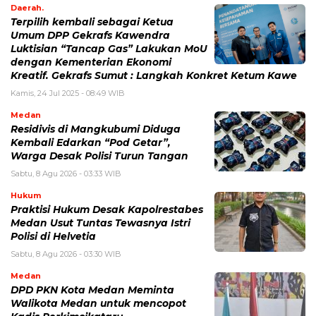
Daerah.
Terpilih kembali sebagai Ketua
Umum DPP Gekrafs Kawendra
Luktisian “Tancap Gas” Lakukan MoU
dengan Kementerian Ekonomi
Kreatif. Gekrafs Sumut : Langkah Konkret Ketum Kawe
Kamis, 24 Jul 2025 - 08:49 WIB
Medan
Residivis di Mangkubumi Diduga
Kembali Edarkan “Pod Getar”,
Warga Desak Polisi Turun Tangan
Sabtu, 8 Agu 2026 - 03:33 WIB
Hukum
Praktisi Hukum Desak Kapolrestabes
Medan Usut Tuntas Tewasnya Istri
Polisi di Helvetia
Sabtu, 8 Agu 2026 - 03:30 WIB
Medan
DPD PKN Kota Medan Meminta
Walikota Medan untuk mencopot