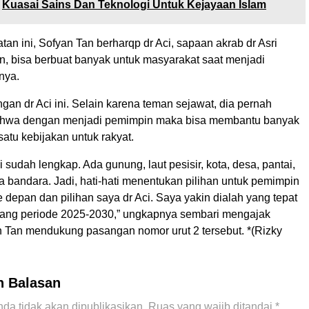
Kuasai Sains Dan Teknologi Untuk Kejayaan Islam
n ini, Sofyan Tan berharqp dr Aci, sapaan akrab dr Asri
, bisa berbuat banyak untuk masyarakat saat menjadi
nya.
gan dr Aci ini. Selain karena teman sejawat, dia pernah
hwa dengan menjadi pemimpin maka bisa membantu banyak
satu kebijakan untuk rakyat.
i sudah lengkap. Ada gunung, laut pesisir, kota, desa, pantai,
 bandara. Jadi, hati-hati menentukan pilihan untuk pemimpin
 depan dan pilihan saya dr Aci. Saya yakin dialah yang tepat
dang periode 2025-2030,” ungkapnya sembari mengajak
 Tan mendukung pasangan nomor urut 2 tersebut. *(Rizky
n Balasan
da tidak akan dipublikasikan.
Ruas yang wajib ditandai
*