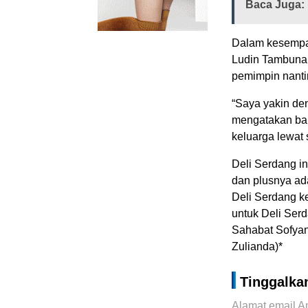
Baca Juga:
Dalam kesempata
Ludin Tambunan
pemimpin nanti
“Saya yakin den
mengatakan ba
keluarga lewat 
Deli Serdang in
dan plusnya ada
Deli Serdang ke
untuk Deli Ser
Sahabat Sofyan
Zulianda)*
Tinggalka
Alamat email An