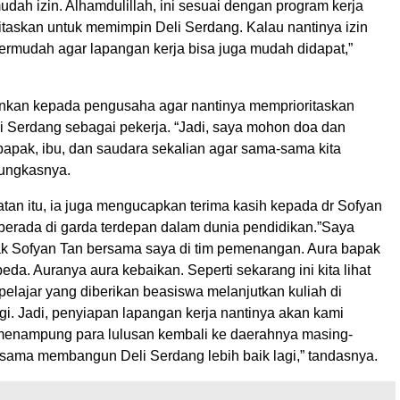
udah izin. Alhamdulillah, ini sesuai dengan program kerja
itaskan untuk memimpin Deli Serdang. Kalau nantinya izin
ermudah agar lapangan kerja bisa juga mudah didapat,”
nkan kepada pengusaha agar nantinya memprioritaskan
i Serdang sebagai pekerja. “Jadi, saya mohon doa dan
bapak, ibu, dan saudara sekalian agar sama-sama kita
pungkasnya.
an itu, ia juga mengucapkan terima kasih kepada dr Sofyan
 berada di garda terdepan dalam dunia pendidikan.”Saya
k Sofyan Tan bersama saya di tim pemenangan. Aura bapak
beda. Auranya aura kebaikan. Seperti sekarang ini kita lihat
elajar yang diberikan beasiswa melanjutkan kuliah di
gi. Jadi, penyiapan lapangan kerja nantinya akan kami
menampung para lulusan kembali ke daerahnya masing-
sama membangun Deli Serdang lebih baik lagi,” tandasnya.