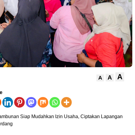
A
A
A
ve
 Tambunan Siap Mudahkan Izin Usaha, Ciptakan Lapangan
erdang