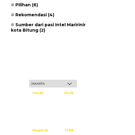
Pilihan
(6)
Rekomendasi
(4)
Sumber dari pasi Intel Maririnir
kota Bitung
(2)
Kamis, 21 Safar 1448 H / 06 Agustus 2026
Imsak
04:35
Subuh
04:45
Dzuhur
12:02
Ashar
15:23
Maghrib
17:58