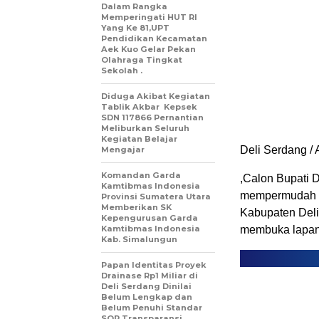
Dalam Rangka
Memperingati HUT RI
Yang Ke 81,UPT
Pendidikan Kecamatan
Aek Kuo Gelar Pekan
Olahraga Tingkat
Sekolah .
Diduga Akibat Kegiatan
Tablik Akbar Kepsek
SDN 117866 Pernantian
Meliburkan Seluruh
Kegiatan Belajar
Deli Serdang / 
Mengajar
Komandan Garda
,Calon Bupati D
Kamtibmas Indonesia
mempermudah iz
Provinsi Sumatera Utara
Memberikan SK
Kabupaten Deli
Kepengurusan Garda
Kamtibmas Indonesia
membuka lapang
Kab. Simalungun
Papan Identitas Proyek
Drainase Rp1 Miliar di
Deli Serdang Dinilai
Belum Lengkap dan
Belum Penuhi Standar
SOP Transparansi