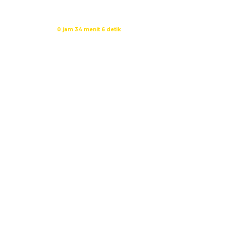
Isya
19:09
Waktu sholat berikutnya dalam:
0 jam 34 menit 4 detik
Sumber: Kemenag