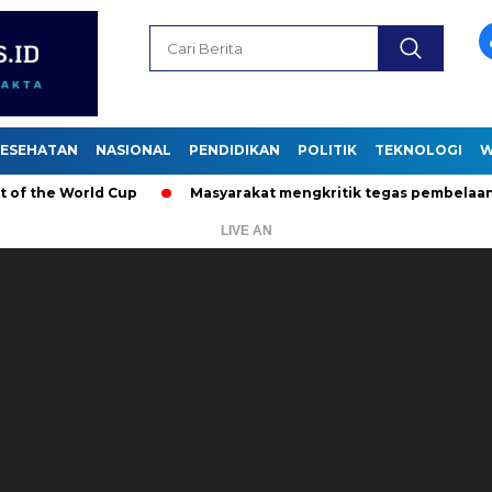
ESEHATAN
NASIONAL
PENDIDIKAN
POLITIK
TEKNOLOGI
W
r Bobby Nasution terhadap komunitas lari .
Selama 36 Hari
LIVE AN
Pemutar
Video