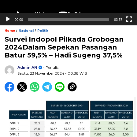
00:00
03:57
/
/
Home
Nasional
Politik
Survei Indopol Pilkada Grobogan
2024Dalam Sepekan Pasangan
Batur 59,5% – Hadi Sugeng 37,5%
Admin AN
- Penulis
Sabtu, 23 November 2024
- 00:38 WIB