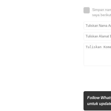
Simpan nama
saya beriku
Follow What
untuk update