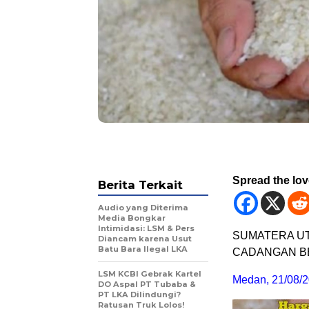
Spread the lo
Berita Terkait
Audio yang Diterima
Media Bongkar
Intimidasi: LSM & Pers
SUMATERA U
Diancam karena Usut
Batu Bara Ilegal LKA
CADANGAN BE
LSM KCBI Gebrak Kartel
Medan, 21/08/2
DO Aspal PT Tubaba &
PT LKA Dilindungi?
Ratusan Truk Lolos!