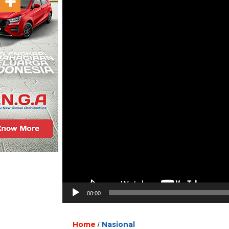
00:00
Home
Nasional
/