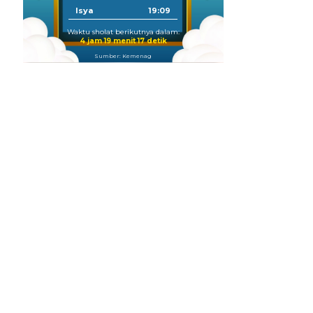
Isya
19:09
Waktu sholat berikutnya dalam:
4 jam 19 menit 16 detik
Sumber: Kemenag