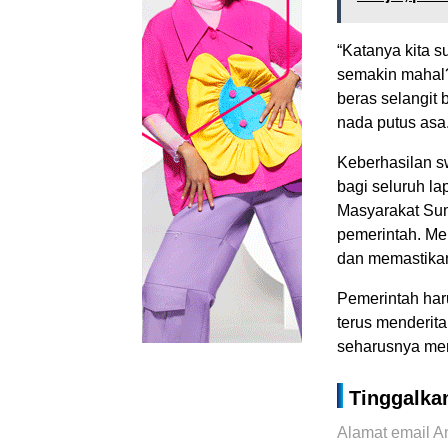
“Katanya kita 
semakin mahal?
beras selangit
nada putus asa
Keberhasilan 
bagi seluruh la
Masyarakat Suma
pemerintah. Me
dan memastikan
Pemerintah har
terus menderit
seharusnya men
Tinggalka
Alamat email An