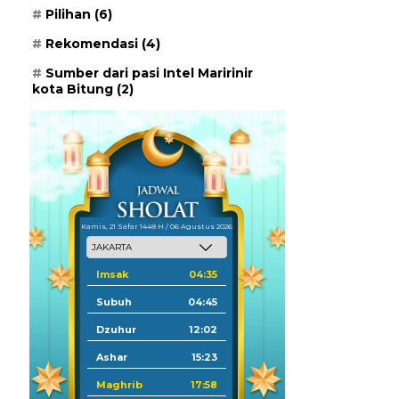
Pilihan
(6)
Rekomendasi
(4)
Sumber dari pasi Intel Maririnir
kota Bitung
(2)
Kamis, 21 Safar 1448 H / 06 Agustus 2026
Imsak
04:35
Subuh
04:45
Dzuhur
12:02
Ashar
15:23
Maghrib
17:58