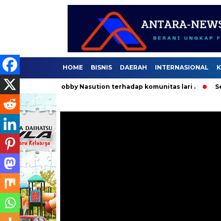
HOME
BISNIS
DAERAH
INTERNASIONAL
K
ernur Bobby Nasution terhadap komunitas lari .
Selama 36 