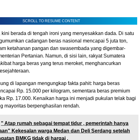
SCROLL TO RESUME CONTENT
kini berada di tengah ironi yang menyesakkan dada. Di satu
ngumumkan cadangan beras nasional mencapai 5 juta ton,
gram ketahanan pangan dan swasembada yang digembar-
nterian Pertanian. Namun, di sisi lain, rakyat Sumatera
 akibat harga beras yang terus meroket, menghancurkan
esejahteraan.
ung di lapangan mengungkap fakta pahit: harga beras
ncapai Rp. 15.000 per kilogram, sementara beras premium
 Rp. 17.000. Kenaikan harga ini menjadi pukulan telak bagi
g mayoritas berpenghasilan rendah.
" Atap rumah sebagai tempat tidur , pemerintah hanya
raan" Kekesalan warga Medan dan Deli Serdang setelah
ingatan BMKG tidak di hargai .