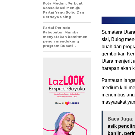
Kota Medan, Perkuat
Konsolidasi Menuju
Partai Yang Solid Dan
Berdaya Saing
Partai Perindo
Sumatera Utara 
Kabupaten Mimika
menyatakan komitmen
sisi, Bulog me
penuh mendukung
program Bupati .
buah dari pro
gemborkan Keme
Utara menjerit
harapan akan k
Pantauan langs
medium kini me
menembus angka
masyarakat yan
Baca Juga:
asik pencit
banjir , per