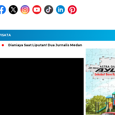
ISATA
aya Saat Liputan! Dua Jurnalis Medan Diperiksa Polisi, Pelaku Di