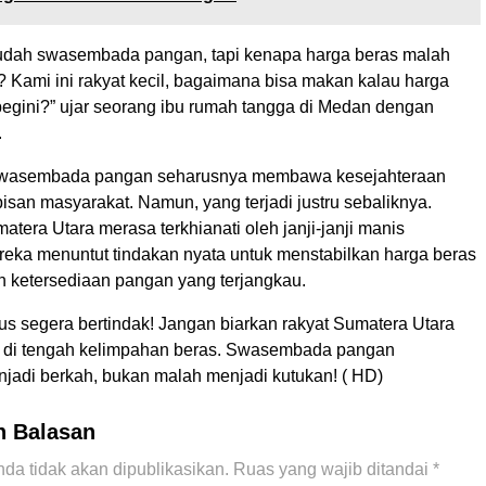
sudah swasembada pangan, tapi kenapa harga beras malah
 Kami ini rakyat kecil, bagaimana bisa makan kalau harga
 begini?” ujar seorang ibu rumah tangga di Medan dengan
.
swasembada pangan seharusnya membawa kesejahteraan
pisan masyarakat. Namun, yang terjadi justru sebaliknya.
tera Utara merasa terkhianati oleh janji-janji manis
reka menuntut tindakan nyata untuk menstabilkan harga beras
 ketersediaan pangan yang terjangkau.
us segera bertindak! Jangan biarkan rakyat Sumatera Utara
a di tengah kelimpahan beras. Swasembada pangan
jadi berkah, bukan malah menjadi kutukan! ( HD)
n Balasan
da tidak akan dipublikasikan.
Ruas yang wajib ditandai
*