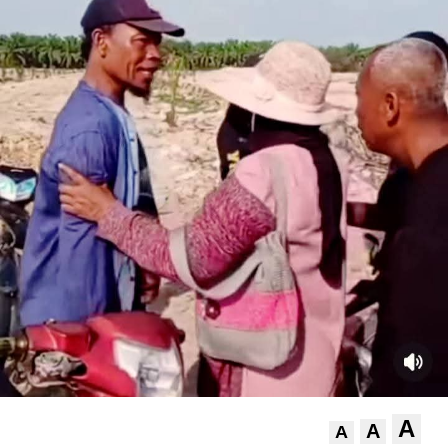
A
A
A