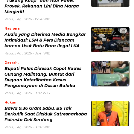
“Tukang Kutip” dan Atur Paket
Proyek, Rekanan Lini Bina Marga
Menjerit!
Rabu, 5 Agu 2026 - 15:54 WIB
Nasional
Audio yang Diterima Media Bongkar
Intimidasi: LSM & Pers Diancam
karena Usut Batu Bara Ilegal LKA
Rabu, 5 Agu 2026 - 09:41 WIB
Daerah.
Bupati Palas Didesak Copot Kades
Gunung Malintang, Buntut dari
Dugaan Keterlibatan Kasus
Penganiayaan di Dusun Balaka
Rabu, 5 Agu 2026 - 09:12 WIB
Hukum
Bawa 9,36 Gram Sabu, BS Tak
Berkutik Saat Diciduk Satresnarkoba
Polresta Deli Serdang
Rabu, 5 Agu 2026 - 06:07 WIB