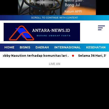
SCROLL TO CONTINUE WITH CONTENT
HOME
BISNIS
DAERAH
INTERNASIONAL
KESEHATAN
sution terhadap komunitas lari .
Selama 36 Hari, 37 Orang
LIVE AN
Pemutar
Video