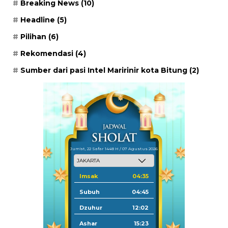
Breaking News
(10)
Headline
(5)
Pilihan
(6)
Rekomendasi
(4)
Sumber dari pasi Intel Maririnir kota Bitung
(2)
Jum'at, 22 Safar 1448 H / 07 Agustus 2026
Imsak
04:35
Subuh
04:45
Dzuhur
12:02
Ashar
15:23