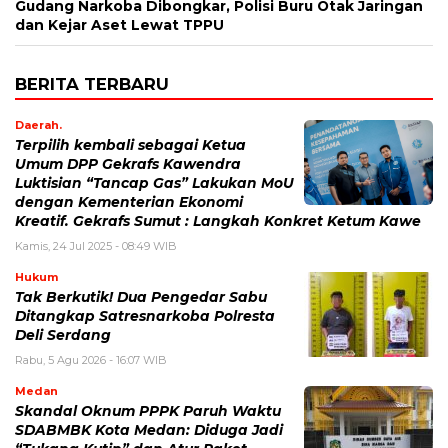
Gudang Narkoba Dibongkar, Polisi Buru Otak Jaringan
dan Kejar Aset Lewat TPPU
BERITA TERBARU
Daerah.
Terpilih kembali sebagai Ketua
Umum DPP Gekrafs Kawendra
Luktisian “Tancap Gas” Lakukan MoU
dengan Kementerian Ekonomi
Kreatif. Gekrafs Sumut : Langkah Konkret Ketum Kawe
Kamis, 24 Jul 2025 - 08:49 WIB
Hukum
Tak Berkutik! Dua Pengedar Sabu
Ditangkap Satresnarkoba Polresta
Deli Serdang
Rabu, 5 Agu 2026 - 16:07 WIB
Medan
Skandal Oknum PPPK Paruh Waktu
SDABMBK Kota Medan: Diduga Jadi