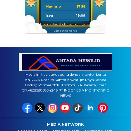
Maghrib
17:58
Isya
19:09
Tidak ada waktu sholat berikutnya hari ini.
Sumber: Kemenag
Media ini tidak tergabung dengan kantor berita
ANTARA Redaksi:Kantor Kowari jln Raya Kelapa
Gading Permai blok J1 nomor 12A Jakarta Utara
CP.+6285885834246 PT INDONESIA MONITORING
NEWS
MEDIA NETWORK