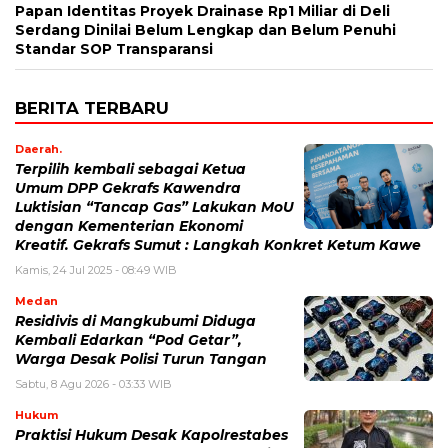
Papan Identitas Proyek Drainase Rp1 Miliar di Deli
Serdang Dinilai Belum Lengkap dan Belum Penuhi
Standar SOP Transparansi
BERITA TERBARU
Daerah.
Terpilih kembali sebagai Ketua
Umum DPP Gekrafs Kawendra
Luktisian “Tancap Gas” Lakukan MoU
dengan Kementerian Ekonomi
Kreatif. Gekrafs Sumut : Langkah Konkret Ketum Kawe
Kamis, 24 Jul 2025 - 08:49 WIB
Medan
Residivis di Mangkubumi Diduga
Kembali Edarkan “Pod Getar”,
Warga Desak Polisi Turun Tangan
Sabtu, 8 Agu 2026 - 03:33 WIB
Hukum
Praktisi Hukum Desak Kapolrestabes