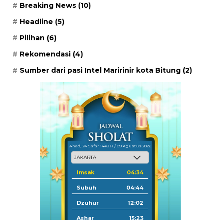
Breaking News
(10)
Headline
(5)
Pilihan
(6)
Rekomendasi
(4)
Sumber dari pasi Intel Maririnir kota Bitung
(2)
Ahad, 24 Safar 1448 H / 09 Agustus 2026
Imsak
04:34
Subuh
04:44
Dzuhur
12:02
Ashar
15:23