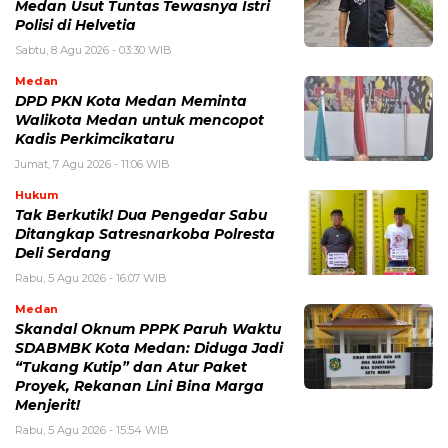
Medan Usut Tuntas Tewasnya Istri
Polisi di Helvetia
Sabtu, 8 Agu 2026 - 03:30 WIB
Medan
DPD PKN Kota Medan Meminta
Walikota Medan untuk mencopot
Kadis Perkimcikataru
Jumat, 7 Agu 2026 - 11:06 WIB
Hukum
Tak Berkutik! Dua Pengedar Sabu
Ditangkap Satresnarkoba Polresta
Deli Serdang
Rabu, 5 Agu 2026 - 16:07 WIB
Medan
Skandal Oknum PPPK Paruh Waktu
SDABMBK Kota Medan: Diduga Jadi
“Tukang Kutip” dan Atur Paket
Proyek, Rekanan Lini Bina Marga
Menjerit!
Rabu, 5 Agu 2026 - 15:54 WIB