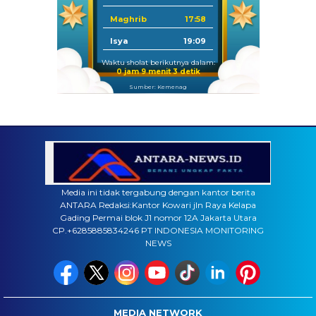
Maghrib
17:58
Isya
19:09
Waktu sholat berikutnya dalam:
0 jam 9 menit 2 detik
Sumber: Kemenag
Media ini tidak tergabung dengan kantor berita
ANTARA Redaksi:Kantor Kowari jln Raya Kelapa
Gading Permai blok J1 nomor 12A Jakarta Utara
CP.+6285885834246 PT INDONESIA MONITORING
NEWS
MEDIA NETWORK