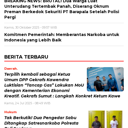
BREAKING NEWS: BRUTAL! Dua Warga Luat
Unterudang Tertembak Panah, Diserang Oknum
Preman Berkedok Sekuriti PT Barapala Setelah Polisi
Pergi
Kamis, 30 Oktober 2025 - 09:57 WIB
Komitmen Pemerintah: Memberantas Narkoba untuk
Indonesia yang Lebih Baik
BERITA TERBARU
Daerah.
Terpilih kembali sebagai Ketua
Umum DPP Gekrafs Kawendra
Luktisian “Tancap Gas” Lakukan MoU
dengan Kementerian Ekonomi
Kreatif. Gekrafs Sumut : Langkah Konkret Ketum Kawe
Kamis, 24 Jul 2025 - 08:49 WIB
Hukum
Tak Berkutik! Dua Pengedar Sabu
Ditangkap Satresnarkoba Polresta