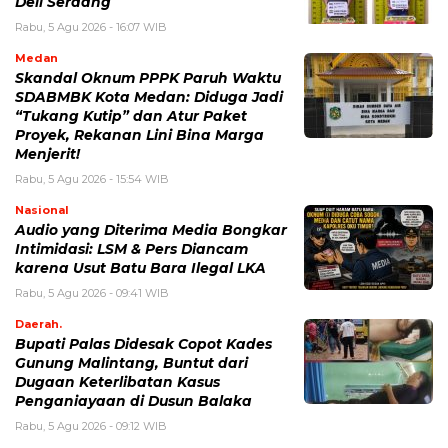
Deli Serdang
Rabu, 5 Agu 2026 - 16:07 WIB
Medan
Skandal Oknum PPPK Paruh Waktu
SDABMBK Kota Medan: Diduga Jadi
“Tukang Kutip” dan Atur Paket
Proyek, Rekanan Lini Bina Marga
Menjerit!
Rabu, 5 Agu 2026 - 15:54 WIB
Nasional
Audio yang Diterima Media Bongkar
Intimidasi: LSM & Pers Diancam
karena Usut Batu Bara Ilegal LKA
Rabu, 5 Agu 2026 - 09:41 WIB
Daerah.
Bupati Palas Didesak Copot Kades
Gunung Malintang, Buntut dari
Dugaan Keterlibatan Kasus
Penganiayaan di Dusun Balaka
Rabu, 5 Agu 2026 - 09:12 WIB