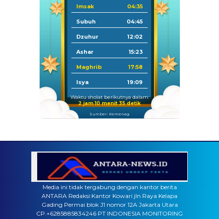
Imsak
04:35
Subuh
04:45
Dzuhur
12:02
Ashar
15:23
Maghrib
17:58
Isya
19:09
Waktu sholat berikutnya dalam:
2 jam 10 menit 34 detik
Sumber: Kemenag
Media ini tidak tergabung dengan kantor berita
ANTARA Redaksi:Kantor Kowari jln Raya Kelapa
Gading Permai blok J1 nomor 12A Jakarta Utara
CP.+6285885834246 PT INDONESIA MONITORING