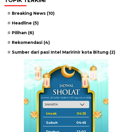
TOPIK TERKINI
Breaking News
(10)
Headline
(5)
Pilihan
(6)
Rekomendasi
(4)
Sumber dari pasi Intel Maririnir kota Bitung
(2)
Jum'at, 22 Safar 1448 H / 07 Agustus 2026
Imsak
04:35
Subuh
04:45
Dzuhur
12:02