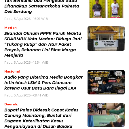
Tak Berkutik! Dua Pengedar Sabu
Ditangkap Satresnarkoba Polresta
Deli Serdang
Rabu, 5 Agu 2026 - 16:07 WIB
Medan
Skandal Oknum PPPK Paruh Waktu
SDABMBK Kota Medan: Diduga Jadi
“Tukang Kutip” dan Atur Paket
Proyek, Rekanan Lini Bina Marga
Menjerit!
Rabu, 5 Agu 2026 - 15:54 WIB
Nasional
Audio yang Diterima Media Bongkar
Intimidasi: LSM & Pers Diancam
karena Usut Batu Bara Ilegal LKA
Rabu, 5 Agu 2026 - 09:41 WIB
Daerah.
Bupati Palas Didesak Copot Kades
Gunung Malintang, Buntut dari
Dugaan Keterlibatan Kasus
Penganiayaan di Dusun Balaka