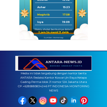
Ashar
15:23
Maghrib
17:58
Isya
19:09
Waktu sholat berikutnya dalam:
2 jam 54 menit 12 detik
Sumber: Kemenag
Media ini tidak tergabung dengan kantor berita
ANTARA Redaksi:Kantor Kowari jln Raya Kelapa
Gading Permai blok J1 nomor 12A Jakarta Utara
CP.+6285885834246 PT INDONESIA MONITORING
NEWS