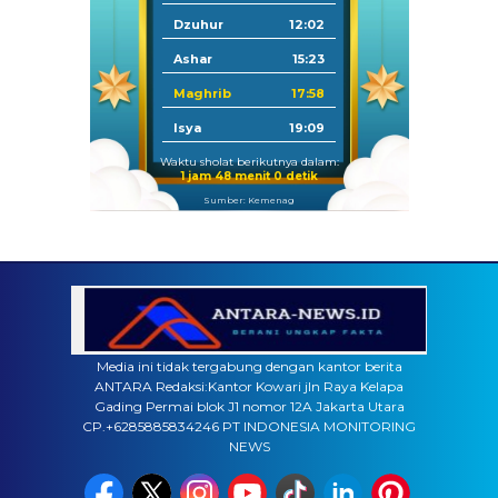
Dzuhur
12:02
Ashar
15:23
Maghrib
17:58
Isya
19:09
Waktu sholat berikutnya dalam:
1 jam 47 menit 59 detik
Sumber: Kemenag
Media ini tidak tergabung dengan kantor berita
ANTARA Redaksi:Kantor Kowari jln Raya Kelapa
Gading Permai blok J1 nomor 12A Jakarta Utara
CP.+6285885834246 PT INDONESIA MONITORING
NEWS