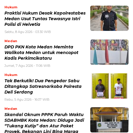
Hukum
Praktisi Hukum Desak Kapolrestabes
Medan Usut Tuntas Tewasnya Istri
Polisi di Helvetia
Sabtu, 8 Agu 2026 - 03:30 WIB
Medan
DPD PKN Kota Medan Meminta
Walikota Medan untuk mencopot
Kadis Perkimcikataru
Jumat, 7 Agu 2026 - 11:06 WIB
Hukum
Tak Berkutik! Dua Pengedar Sabu
Ditangkap Satresnarkoba Polresta
Deli Serdang
Rabu, 5 Agu 2026 - 16:07 WIB
Medan
Skandal Oknum PPPK Paruh Waktu
SDABMBK Kota Medan: Diduga Jadi
“Tukang Kutip” dan Atur Paket
Proyek, Rekanan Lini Bina Marga