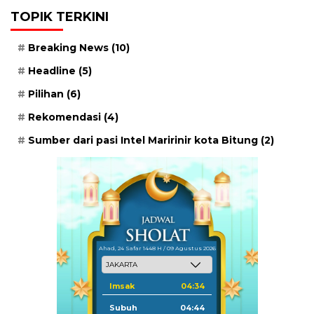
TOPIK TERKINI
Breaking News
(10)
Headline
(5)
Pilihan
(6)
Rekomendasi
(4)
Sumber dari pasi Intel Maririnir kota Bitung
(2)
Ahad, 24 Safar 1448 H / 09 Agustus 2026
Imsak
04:34
Subuh
04:44