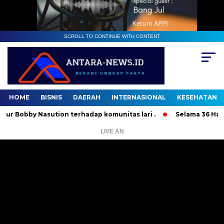
SCROLL TO CONTINUE WITH CONTENT
HOME
BISNIS
DAERAH
INTERNASIONAL
KESEHATAN
by Nasution terhadap komunitas lari .
Selama 36 Hari, 37 
LIVE AN
Pemutar
Video