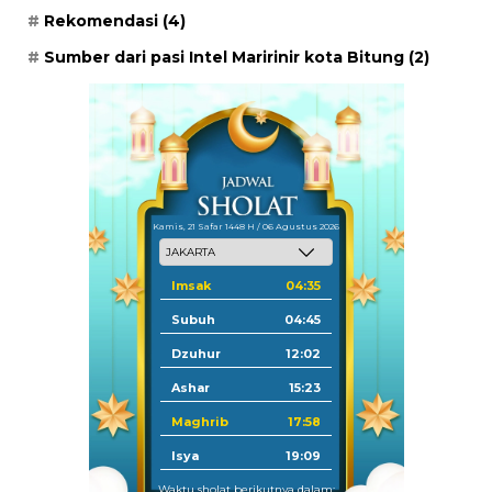
Rekomendasi
(4)
Sumber dari pasi Intel Maririnir kota Bitung
(2)
Kamis, 21 Safar 1448 H / 06 Agustus 2026
Imsak
04:35
Subuh
04:45
Dzuhur
12:02
Ashar
15:23
Maghrib
17:58
Isya
19:09
Waktu sholat berikutnya dalam: