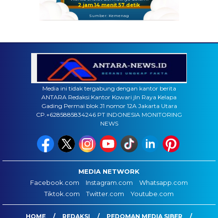
2 jam 14 menit 56 detik
Sumber: Kemenag
Media ini tidak tergabung dengan kantor berita
ANTARA Redaksi:Kantor Kowari jln Raya Kelapa
Gading Permai blok J1 nomor 12A Jakarta Utara
CP.+6285885834246 PT INDONESIA MONITORING
NEWS
MEDIA NETWORK
Facebook.com
Instagram.com
Whatsapp.com
Tiktok.com
Twitter.com
Youtube.com
HOME
REDAKSI
PEDOMAN MEDIA SIBER