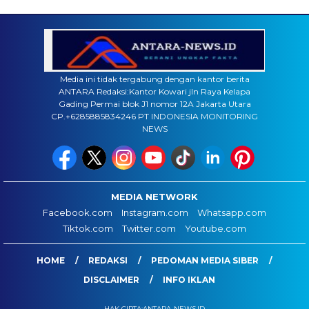
Media ini tidak tergabung dengan kantor berita
ANTARA Redaksi:Kantor Kowari jln Raya Kelapa
Gading Permai blok J1 nomor 12A Jakarta Utara
CP.+6285885834246 PT INDONESIA MONITORING
NEWS
MEDIA NETWORK
Facebook.com
Instagram.com
Whatsapp.com
Tiktok.com
Twitter.com
Youtube.com
HOME
REDAKSI
PEDOMAN MEDIA SIBER
DISCLAIMER
INFO IKLAN
HAK CIPTA:ANTARA-NEWS.ID