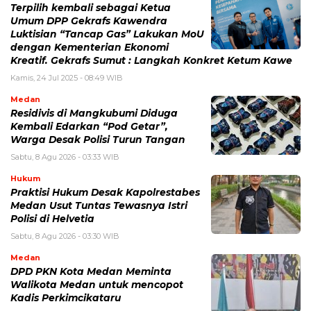
Terpilih kembali sebagai Ketua
Umum DPP Gekrafs Kawendra
Luktisian “Tancap Gas” Lakukan MoU
dengan Kementerian Ekonomi
Kreatif. Gekrafs Sumut : Langkah Konkret Ketum Kawe
Kamis, 24 Jul 2025 - 08:49 WIB
Medan
Residivis di Mangkubumi Diduga
Kembali Edarkan “Pod Getar”,
Warga Desak Polisi Turun Tangan
Sabtu, 8 Agu 2026 - 03:33 WIB
Hukum
Praktisi Hukum Desak Kapolrestabes
Medan Usut Tuntas Tewasnya Istri
Polisi di Helvetia
Sabtu, 8 Agu 2026 - 03:30 WIB
Medan
DPD PKN Kota Medan Meminta
Walikota Medan untuk mencopot
Kadis Perkimcikataru