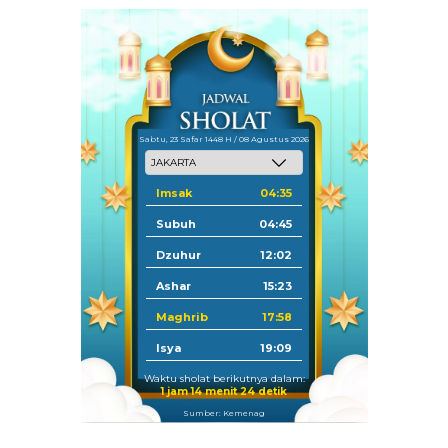
Sabtu, 23 Safar 1448 H / 08 Agustus 2026
Imsak
04:35
Subuh
04:45
Dzuhur
12:02
Ashar
15:23
Maghrib
17:58
Isya
19:09
Waktu sholat berikutnya dalam:
1 jam 14 menit 23 detik
Sumber: Kemenag