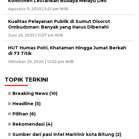
Komitmen Lestarikan Budaya Melayu Deli
Agustus 11, 2025 | 5:21 am WIB
Kualitas Pelayanan Publik di Sumut Disorot
Ombudsman: Banyak yang Harus Dibenahi
Juni 25, 2025 | 11:37 am WIB
HUT Humas Polri, Khataman Hingga Jumat Berkah
di 73 Titik
Oktober 25, 2024 | 12:52 pm WIB
TOPIK TERKINI
Breaking News
(10)
Headline
(5)
Pilihan
(6)
Rekomendasi
(4)
Sumber dari pasi Intel Maririnir kota Bitung
(2)