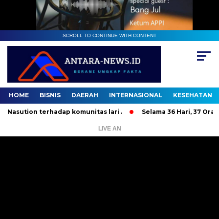
SCROLL TO CONTINUE WITH CONTENT
HOME
BISNIS
DAERAH
INTERNASIONAL
KESEHATAN
ion terhadap komunitas lari .
Selama 36 Hari, 37 Orang Ban
LIVE AN
Pemutar
Video