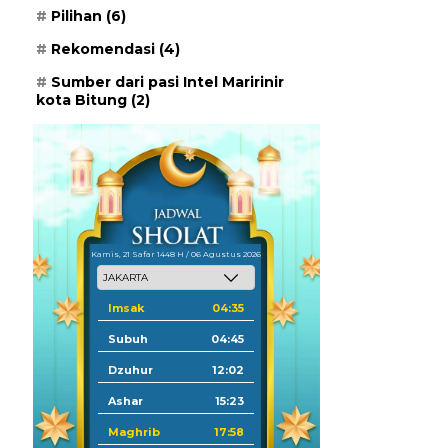
Pilihan
(6)
Rekomendasi
(4)
Sumber dari pasi Intel Maririnir
kota Bitung
(2)
Kamis, 21 Safar 1448 H / 06 Agustus 2026
Imsak
04:35
Subuh
04:45
Dzuhur
12:02
Ashar
15:23
Maghrib
17:58