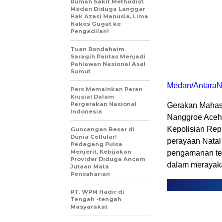
Rumah Sakit Methodist
Medan Diduga Langgar
Hak Azasi Manusia, Lima
Nakes Gugat ke
Pengadilan!
Tuan Rondahaim
Saragih Pantas Menjadi
Pahlawan Nasional Asal
Sumut
Medan/AntaraN
Pers Memainkan Peran
Krusial Dalam
Pergerakan Nasional
Gerakan Mahasi
Indonesia
Nanggroe Aceh 
Kepolisian Rep
Guncangan Besar di
Dunia Cellular!
perayaan Natal
Pedagang Pulsa
Menjerit, Kebijakan
pengamanan te
Provider Diduga Ancam
dalam merayak
Jutaan Mata
Pencaharian
PT. WPM Hadir di
Tengah -tengah
Masyarakat