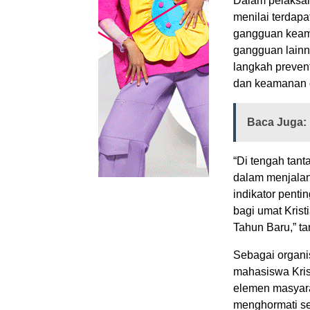
Dalam pelaksan
menilai terdap
gangguan keaman
gangguan lainny
langkah prevent
dan keamanan d
Baca Juga:
“Di tengah tant
dalam menjalan
indikator pent
bagi umat Kris
Tahun Baru,” t
Sebagai organ
mahasiswa Kris
elemen masyar
menghormati s