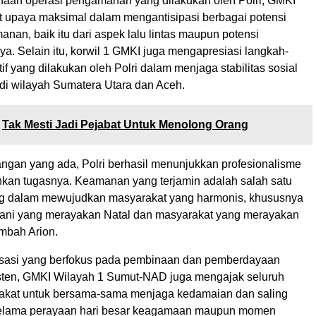
aan operasi pengamanan yang dilakukan oleh Polri, GMKI
at upaya maksimal dalam mengantisipasi berbagai potensi
an, baik itu dari aspek lalu lintas maupun potensi
a. Selain itu, korwil 1 GMKI juga mengapresiasi langkah-
if yang dilakukan oleh Polri dalam menjaga stabilitas sosial
i wilayah Sumatera Utara dan Aceh.
Tak Mesti Jadi Pejabat Untuk Menolong Orang
angan yang ada, Polri berhasil menunjukkan profesionalisme
kan tugasnya. Keamanan yang terjamin adalah salah satu
ing dalam mewujudkan masyarakat yang harmonis, khususnya
tiani yang merayakan Natal dan masyarakat yang merayakan
ambah Arion.
isasi yang berfokus pada pembinaan dan pemberdayaan
ten, GMKI Wilayah 1 Sumut-NAD juga mengajak seluruh
akat untuk bersama-sama menjaga kedamaian dan saling
elama perayaan hari besar keagamaan maupun momen