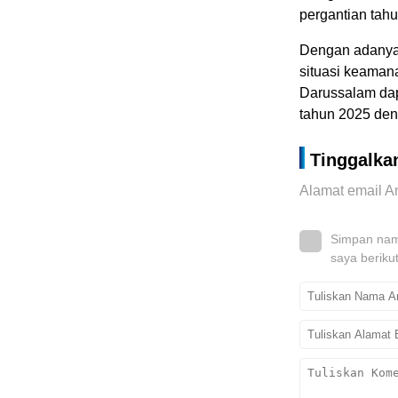
pergantian tahu
Dengan adanya 
situasi keaman
Darussalam dap
tahun 2025 den
Tinggalka
Alamat email An
Simpan nama
saya beriku