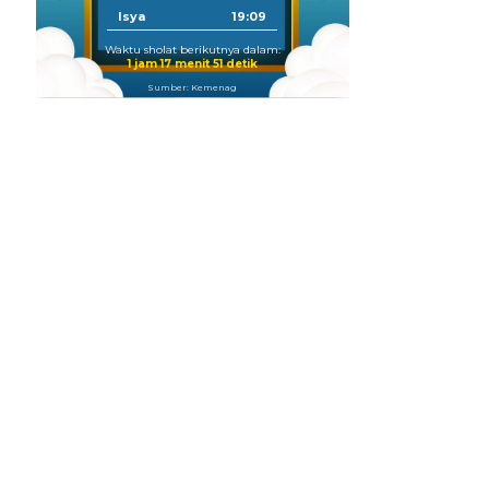
Isya
19:09
Waktu sholat berikutnya dalam:
1 jam 17 menit 50 detik
Sumber: Kemenag