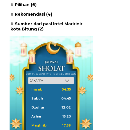
Pilihan
(6)
Rekomendasi
(4)
Sumber dari pasi Intel Maririnir
kota Bitung
(2)
Jum'at, 22 Safar 1448 H / 07 Agustus 2026
Imsak
04:35
Subuh
04:45
Dzuhur
12:02
Ashar
15:23
Maghrib
17:58