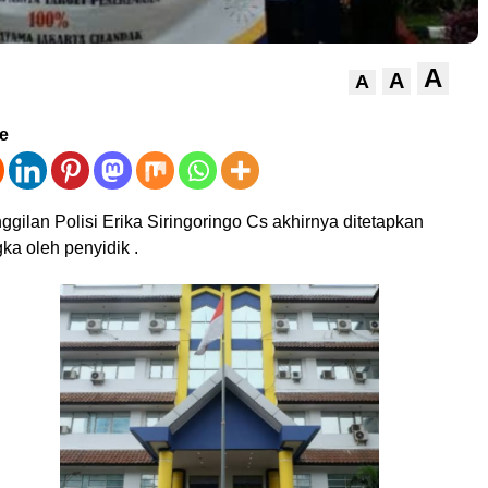
A
A
A
ve
ggilan Polisi Erika Siringoringo Cs akhirnya ditetapkan
ka oleh penyidik .