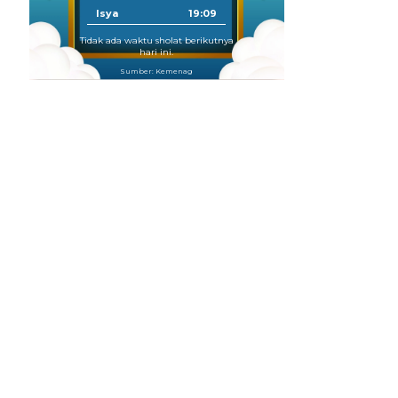
Isya
19:09
Tidak ada waktu sholat berikutnya
hari ini.
Sumber: Kemenag