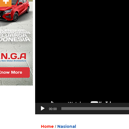
00:00
Home
Nasional
/