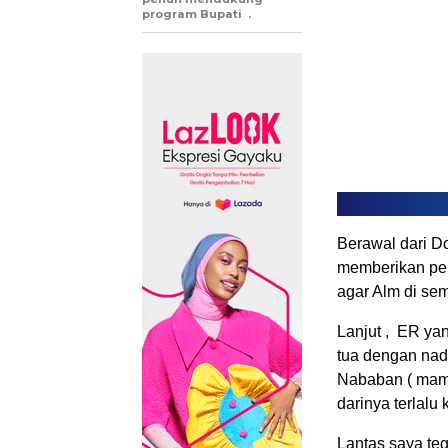
program Bupati .
Berawal dari D
memberikan pe
agar Alm di se
Lanjut , ER ya
tua dengan nad
Nababan ( mamak
darinya terlalu 
Lantas saya teg