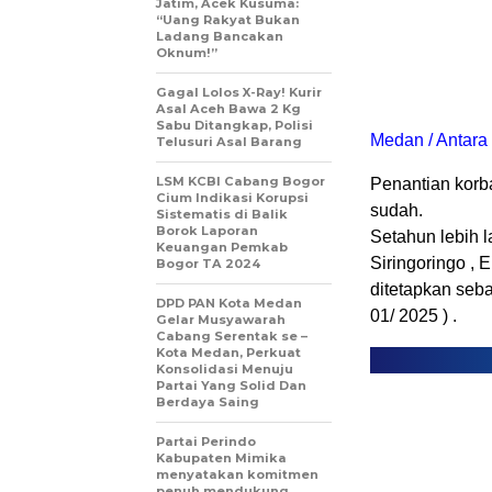
Jatim, Acek Kusuma:
“Uang Rakyat Bukan
Ladang Bancakan
Oknum!”
Gagal Lolos X-Ray! Kurir
Asal Aceh Bawa 2 Kg
Sabu Ditangkap, Polisi
Medan / Antara
Telusuri Asal Barang
LSM KCBI Cabang Bogor
Penantian korb
Cium Indikasi Korupsi
sudah.
Sistematis di Balik
Borok Laporan
Setahun lebih l
Keuangan Pemkab
Siringoringo , 
Bogor TA 2024
ditetapkan seba
DPD PAN Kota Medan
01/ 2025 ) .
Gelar Musyawarah
Cabang Serentak se –
Kota Medan, Perkuat
Konsolidasi Menuju
Partai Yang Solid Dan
Berdaya Saing
Partai Perindo
Kabupaten Mimika
menyatakan komitmen
penuh mendukung