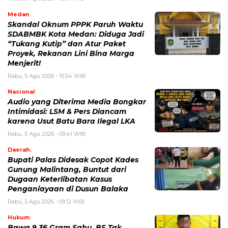
Medan
Skandal Oknum PPPK Paruh Waktu
SDABMBK Kota Medan: Diduga Jadi
“Tukang Kutip” dan Atur Paket
Proyek, Rekanan Lini Bina Marga
Menjerit!
Rabu, 5 Agu 2026 - 15:54 WIB
Nasional
Audio yang Diterima Media Bongkar
Intimidasi: LSM & Pers Diancam
karena Usut Batu Bara Ilegal LKA
Rabu, 5 Agu 2026 - 09:41 WIB
Daerah.
Bupati Palas Didesak Copot Kades
Gunung Malintang, Buntut dari
Dugaan Keterlibatan Kasus
Penganiayaan di Dusun Balaka
Rabu, 5 Agu 2026 - 09:12 WIB
Hukum
Bawa 9,36 Gram Sabu, BS Tak