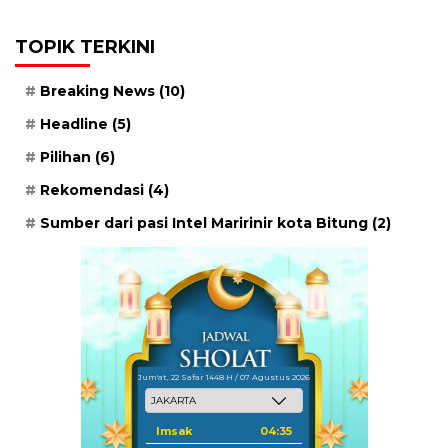
TOPIK TERKINI
Breaking News
(10)
Headline
(5)
Pilihan
(6)
Rekomendasi
(4)
Sumber dari pasi Intel Maririnir kota Bitung
(2)
Jum'at, 22 Safar 1448 H / 07 Agustus 2026
Imsak
04:35