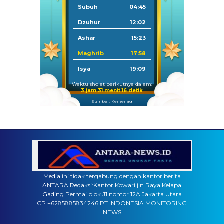
Subuh
04:45
Dzuhur
12:02
Ashar
15:23
Maghrib
17:58
Isya
19:09
Waktu sholat berikutnya dalam:
3 jam 31 menit 16 detik
Sumber: Kemenag
Media ini tidak tergabung dengan kantor berita
ANTARA Redaksi:Kantor Kowari jln Raya Kelapa
Gading Permai blok J1 nomor 12A Jakarta Utara
CP.+6285885834246 PT INDONESIA MONITORING
NEWS