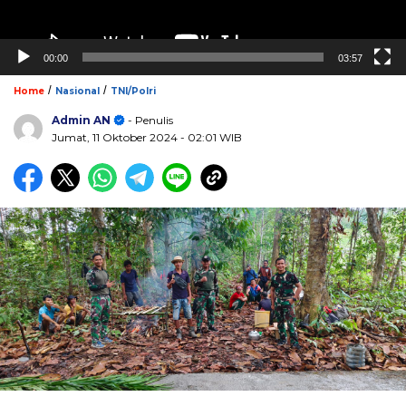
00:00
03:57
/
/
Home
Nasional
TNI/Polri
Admin AN
- Penulis
Jumat, 11 Oktober 2024
- 02:01 WIB