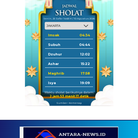
Senin, 25 Safar 1448 H / 10 Agustus 2026
Imsak
04:34
Subuh
04:44
Dzuhur
12:02
Ashar
15:22
Maghrib
17:58
Isya
19:09
Waktu sholat berikutnya dalam:
2 jam 53 menit 16 detik
Sumber: Kemenag