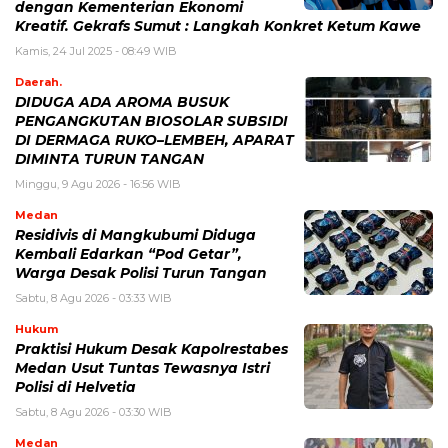
dengan Kementerian Ekonomi
Kreatif. Gekrafs Sumut : Langkah Konkret Ketum Kawe
Kamis, 24 Jul 2025 - 08:49 WIB
Daerah.
DIDUGA ADA AROMA BUSUK
PENGANGKUTAN BIOSOLAR SUBSIDI
DI DERMAGA RUKO–LEMBEH, APARAT
DIMINTA TURUN TANGAN
Minggu, 9 Agu 2026 - 16:56 WIB
Medan
Residivis di Mangkubumi Diduga
Kembali Edarkan “Pod Getar”,
Warga Desak Polisi Turun Tangan
Sabtu, 8 Agu 2026 - 03:33 WIB
Hukum
Praktisi Hukum Desak Kapolrestabes
Medan Usut Tuntas Tewasnya Istri
Polisi di Helvetia
Sabtu, 8 Agu 2026 - 03:30 WIB
Medan