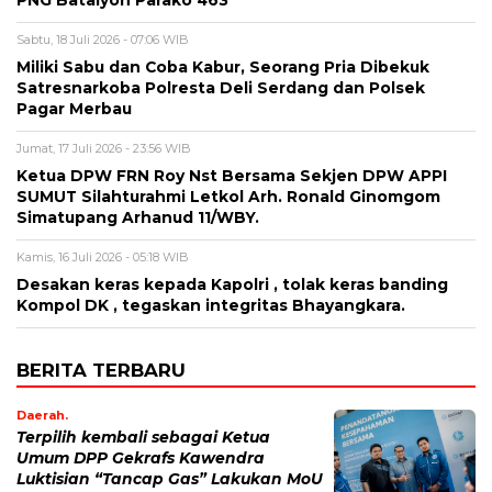
PNG Batalyon Parako 463
Sabtu, 18 Juli 2026 - 07:06 WIB
Miliki Sabu dan Coba Kabur, Seorang Pria Dibekuk
Satresnarkoba Polresta Deli Serdang dan Polsek
Pagar Merbau
Jumat, 17 Juli 2026 - 23:56 WIB
Ketua DPW FRN Roy Nst Bersama Sekjen DPW APPI
SUMUT Silahturahmi Letkol Arh. Ronald Ginomgom
Simatupang Arhanud 11/WBY.
Kamis, 16 Juli 2026 - 05:18 WIB
Desakan keras kepada Kapolri , tolak keras banding
Kompol DK , tegaskan integritas Bhayangkara.
BERITA TERBARU
Daerah.
Terpilih kembali sebagai Ketua
Umum DPP Gekrafs Kawendra
Luktisian “Tancap Gas” Lakukan MoU