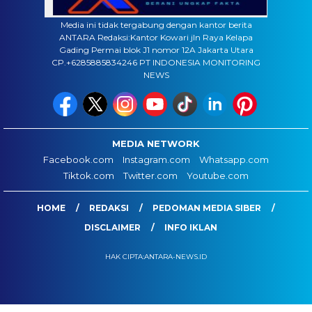
Media ini tidak tergabung dengan kantor berita
ANTARA Redaksi:Kantor Kowari jln Raya Kelapa
Gading Permai blok J1 nomor 12A Jakarta Utara
CP.+6285885834246 PT INDONESIA MONITORING
NEWS
MEDIA NETWORK
Facebook.com
Instagram.com
Whatsapp.com
Tiktok.com
Twitter.com
Youtube.com
HOME
REDAKSI
PEDOMAN MEDIA SIBER
DISCLAIMER
INFO IKLAN
HAK CIPTA:ANTARA-NEWS.ID