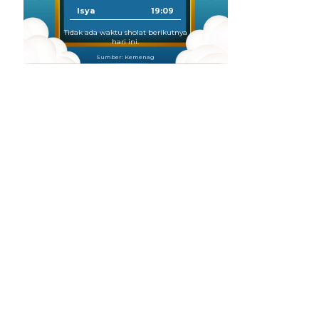
Isya
19:09
Tidak ada waktu sholat berikutnya
hari ini.
Sumber: Kemenag