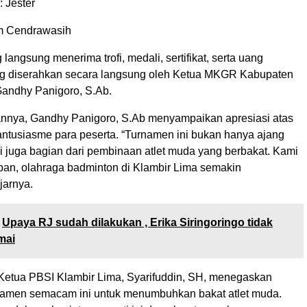
 Jester
im Cendrawasih
angsung menerima trofi, medali, sertifikat, serta uang
g diserahkan secara langsung oleh Ketua MKGR Kabupaten
Gandhy Panigoro, S.Ab.
nya, Gandhy Panigoro, S.Ab menyampaikan apresiasi atas
ntusiasme para peserta. “Turnamen ini bukan hanya ajang
pi juga bagian dari pembinaan atlet muda yang berbakat. Kami
pan, olahraga badminton di Klambir Lima semakin
jarnya.
Upaya RJ sudah dilakukan , Erika Siringoringo tidak
mai
 Ketua PBSI Klambir Lima, Syarifuddin, SH, menegaskan
namen semacam ini untuk menumbuhkan bakat atlet muda.