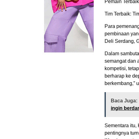
Pemain Terbaik:
Tim Terbaik: T
Para pemenang l
pembinaan yan
Deli Serdang, 
Dalam sambutan
semangat dan a
kompetisi, teta
berharap ke de
berkembang,” u
Baca Juga:
ingin berda
Sementara itu,
pentingnya tur