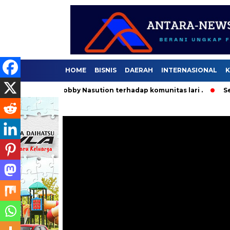
HOME
BISNIS
DAERAH
INTERNASIONAL
K
rnur Bobby Nasution terhadap komunitas lari .
Selama 36 H