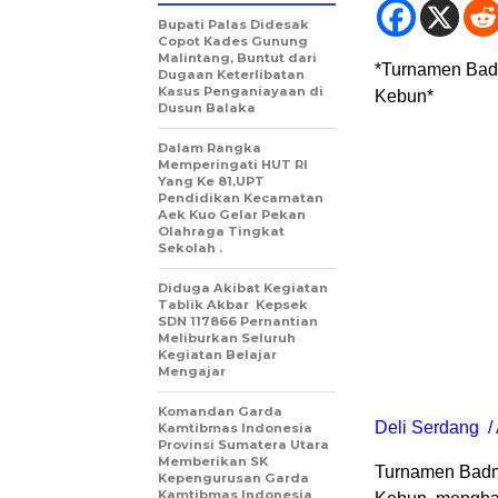
Bupati Palas Didesak
Copot Kades Gunung
Malintang, Buntut dari
*Turnamen Badm
Dugaan Keterlibatan
Kasus Penganiayaan di
Kebun*
Dusun Balaka
Dalam Rangka
Memperingati HUT RI
Yang Ke 81,UPT
Pendidikan Kecamatan
Aek Kuo Gelar Pekan
Olahraga Tingkat
Sekolah .
Diduga Akibat Kegiatan
Tablik Akbar Kepsek
SDN 117866 Pernantian
Meliburkan Seluruh
Kegiatan Belajar
Mengajar
Komandan Garda
Deli Serdang /
Kamtibmas Indonesia
Provinsi Sumatera Utara
Memberikan SK
Turnamen Badmi
Kepengurusan Garda
Kamtibmas Indonesia