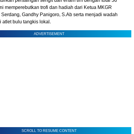
irkan persaingan sengit dari enam tim dengan total 36
 ini memperebutkan trofi dan hadiah dari Ketua MKGR
 Serdang, Gandhy Panigoro, S.Ab serta menjadi wadah
atlet bulu tangkis lokal.
ADVERTISEMENT
SCROLL TO RESUME CONTENT