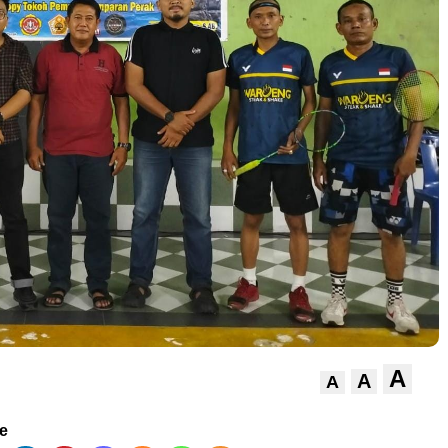
A
A
A
ve