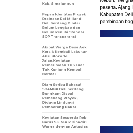
Kebun, menghad
Kab. Simalungun
peserta. Ajang
Kabupaten Deli
Papan Identitas Proyek
Drainase Rp1 Miliar di
pembinaan bagi 
Deli Serdang Dinilai
Belum Lengkap dan
Belum Penuhi Standar
SOP Transparansi
Akibat Warga Desa Aek
Korsik Kembali Lakukan
Aksi Blokade
Jalan,Kegiatan
Pemerimaan TBS Luar
Tak Kunjung Kembali
Normal
Diam Seribu Bahasa!
SDAMBK Deli Serdang
Bungkam Disoal
Pemenang Proyek,
Diduga Lindungi
Pemborong Nakal
Kegiatan Sosperda Robi
Barus S.E M.A.P Dihadiri
Warga dengan Antusias