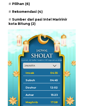
Pilihan
(6)
Rekomendasi
(4)
Sumber dari pasi Intel Maririnir
kota Bitung
(2)
Jum'at, 22 Safar 1448 H / 07 Agustus 2026
Imsak
04:35
Subuh
04:45
Dzuhur
12:02
Ashar
15:23
Maghrib
17:58