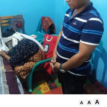
A
A
A