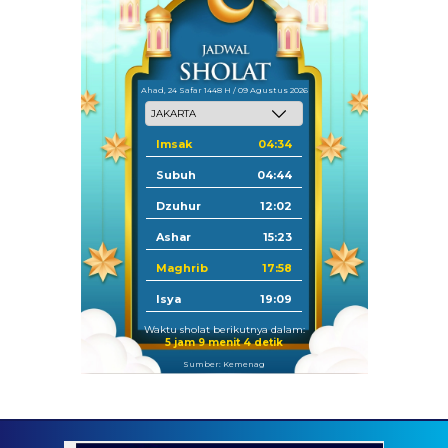
Ahad, 24 Safar 1448 H / 09 Agustus 2026
Imsak
04:34
Subuh
04:44
Dzuhur
12:02
Ashar
15:23
Maghrib
17:58
Isya
19:09
Waktu sholat berikutnya dalam:
5 jam 9 menit 2 detik
Sumber: Kemenag