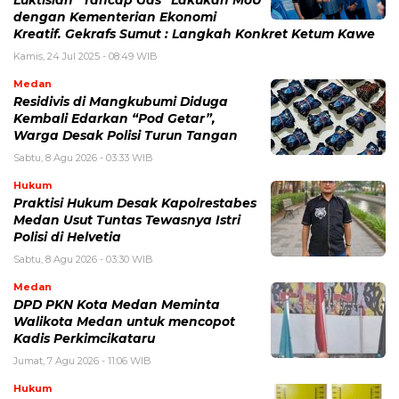
Luktisian “Tancap Gas” Lakukan MoU
dengan Kementerian Ekonomi
Kreatif. Gekrafs Sumut : Langkah Konkret Ketum Kawe
Kamis, 24 Jul 2025 - 08:49 WIB
Medan
Residivis di Mangkubumi Diduga
Kembali Edarkan “Pod Getar”,
Warga Desak Polisi Turun Tangan
Sabtu, 8 Agu 2026 - 03:33 WIB
Hukum
Praktisi Hukum Desak Kapolrestabes
Medan Usut Tuntas Tewasnya Istri
Polisi di Helvetia
Sabtu, 8 Agu 2026 - 03:30 WIB
Medan
DPD PKN Kota Medan Meminta
Walikota Medan untuk mencopot
Kadis Perkimcikataru
Jumat, 7 Agu 2026 - 11:06 WIB
Hukum