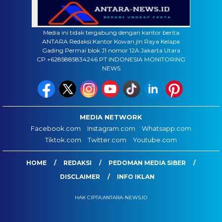
Media ini tidak tergabung dengan kantor berita
ANTARA Redaksi:Kantor Kowari jln Raya Kelapa
Gading Permai blok J1 nomor 12A Jakarta Utara
CP.+6285885834246 PT INDONESIA MONITORING
NEWS
MEDIA NETWORK
Facebook.com
Instagram.com
Whatsapp.com
Tiktok.com
Twitter.com
Youtube.com
HOME
REDAKSI
PEDOMAN MEDIA SIBER
DISCLAIMER
INFO IKLAN
HAK CIPTA:ANTARA-NEWS.ID