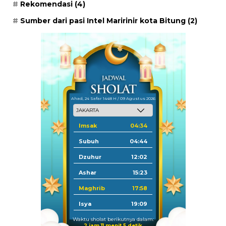
Rekomendasi
(4)
Sumber dari pasi Intel Maririnir kota Bitung
(2)
Ahad, 24 Safar 1448 H / 09 Agustus 2026
Imsak
04:34
Subuh
04:44
Dzuhur
12:02
Ashar
15:23
Maghrib
17:58
Isya
19:09
Waktu sholat berikutnya dalam:
2 jam 11 menit 4 detik