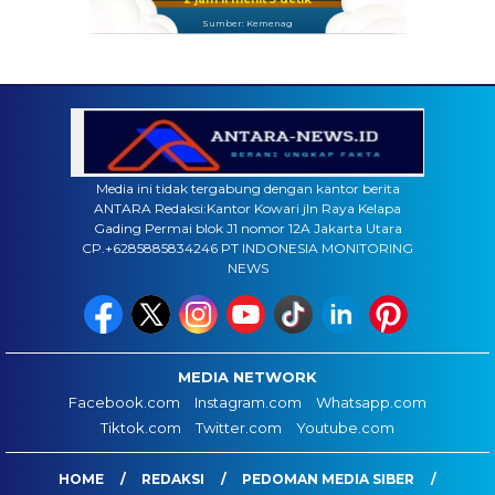
Sumber: Kemenag
Media ini tidak tergabung dengan kantor berita
ANTARA Redaksi:Kantor Kowari jln Raya Kelapa
Gading Permai blok J1 nomor 12A Jakarta Utara
CP.+6285885834246 PT INDONESIA MONITORING
NEWS
MEDIA NETWORK
Facebook.com
Instagram.com
Whatsapp.com
Tiktok.com
Twitter.com
Youtube.com
HOME
REDAKSI
PEDOMAN MEDIA SIBER