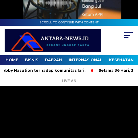
SCROLL TO CONTINUE WITH CONTENT
HOME
BISNIS
DAERAH
INTERNASIONAL
KESEHATAN
asution terhadap komunitas lari .
Selama 36 Hari, 37 Orang
LIVE AN
Pemutar
Video