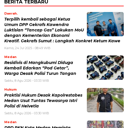
BERITA TERBARU
Daerah.
Terpilih kembali sebagai Ketua
Umum DPP Gekrafs Kawendra
Luktisian “Tancap Gas” Lakukan MoU
dengan Kementerian Ekonomi
Kreatif. Gekrafs Sumut : Langkah Konkret Ketum Kawe
Kamis, 24 Jul 2025 - 08:49 WIB
Medan
Residivis di Mangkubumi Diduga
Kembali Edarkan “Pod Getar”,
Warga Desak Polisi Turun Tangan
Sabtu, 8 Agu 2026 - 03:33 WIB
Hukum
Praktisi Hukum Desak Kapolrestabes
Medan Usut Tuntas Tewasnya Istri
Polisi di Helvetia
Sabtu, 8 Agu 2026 - 03:30 WIB
Medan
DPD PKN Kota Medan Meminta