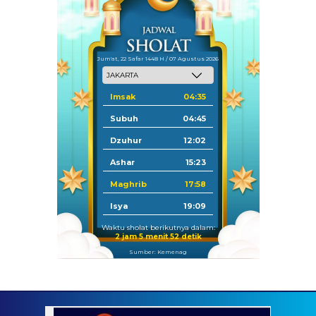
Jum'at, 22 Safar 1448 H / 07 Agustus 2026
Imsak
04:35
Subuh
04:45
Dzuhur
12:02
Ashar
15:23
Maghrib
17:58
Isya
19:09
Waktu sholat berikutnya dalam:
2 jam 5 menit 51 detik
Sumber: Kemenag