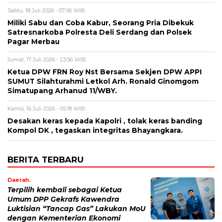
Sabtu, 18 Juli 2026 - 07:06 WIB
Miliki Sabu dan Coba Kabur, Seorang Pria Dibekuk
Satresnarkoba Polresta Deli Serdang dan Polsek
Pagar Merbau
Jumat, 17 Juli 2026 - 23:56 WIB
Ketua DPW FRN Roy Nst Bersama Sekjen DPW APPI
SUMUT Silahturahmi Letkol Arh. Ronald Ginomgom
Simatupang Arhanud 11/WBY.
Kamis, 16 Juli 2026 - 05:18 WIB
Desakan keras kepada Kapolri , tolak keras banding
Kompol DK , tegaskan integritas Bhayangkara.
BERITA TERBARU
Daerah.
Terpilih kembali sebagai Ketua
Umum DPP Gekrafs Kawendra
Luktisian “Tancap Gas” Lakukan MoU
dengan Kementerian Ekonomi