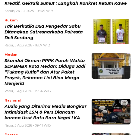
Kreatif. Gekrafs Sumut : Langkah Konkret Ketum Kawe
Kamis, 24 Jul 2025 - 08:49 WIB
Hukum
Tak Berkutik! Dua Pengedar Sabu
Ditangkap Satresnarkoba Polresta
Deli Serdang
Rabu, 5 Agu 2026 - 16:07 WIB
Medan
Skandal Oknum PPPK Paruh Waktu
SDABMBK Kota Medan: Diduga Jadi
“Tukang Kutip” dan Atur Paket
Proyek, Rekanan Lini Bina Marga
Menjerit!
Rabu, 5 Agu 2026 - 15:54 WIB
Nasional
Audio yang Diterima Media Bongkar
Intimidasi: LSM & Pers Diancam
karena Usut Batu Bara Ilegal LKA
Rabu, 5 Agu 2026 - 09:41 WIB
Daerah.