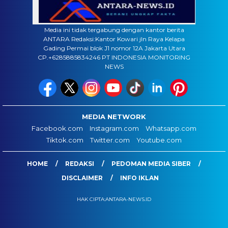
Media ini tidak tergabung dengan kantor berita
ANTARA Redaksi:Kantor Kowari jln Raya Kelapa
Gading Permai blok J1 nomor 12A Jakarta Utara
CP.+6285885834246 PT INDONESIA MONITORING
NEWS
MEDIA NETWORK
Facebook.com
Instagram.com
Whatsapp.com
Tiktok.com
Twitter.com
Youtube.com
HOME
REDAKSI
PEDOMAN MEDIA SIBER
DISCLAIMER
INFO IKLAN
HAK CIPTA:ANTARA-NEWS.ID