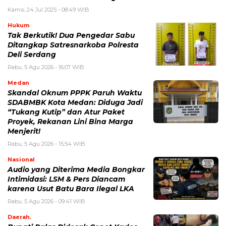
Kamis, 24 Jul 2025 - 08:49 WIB
Hukum
Tak Berkutik! Dua Pengedar Sabu
Ditangkap Satresnarkoba Polresta
Deli Serdang
Rabu, 5 Agu 2026 - 16:07 WIB
Medan
Skandal Oknum PPPK Paruh Waktu
SDABMBK Kota Medan: Diduga Jadi
“Tukang Kutip” dan Atur Paket
Proyek, Rekanan Lini Bina Marga
Menjerit!
Rabu, 5 Agu 2026 - 15:54 WIB
Nasional
Audio yang Diterima Media Bongkar
Intimidasi: LSM & Pers Diancam
karena Usut Batu Bara Ilegal LKA
Rabu, 5 Agu 2026 - 09:41 WIB
Daerah.