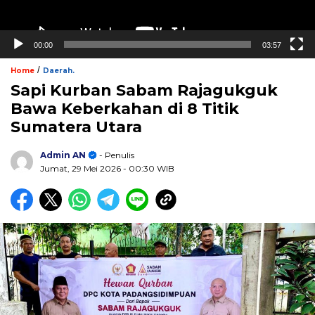
00:00
03:57
/
Home
Daerah.
Sapi Kurban Sabam Rajagukguk
Bawa Keberkahan di 8 Titik
Sumatera Utara
Admin AN
- Penulis
Jumat, 29 Mei 2026
- 00:30 WIB