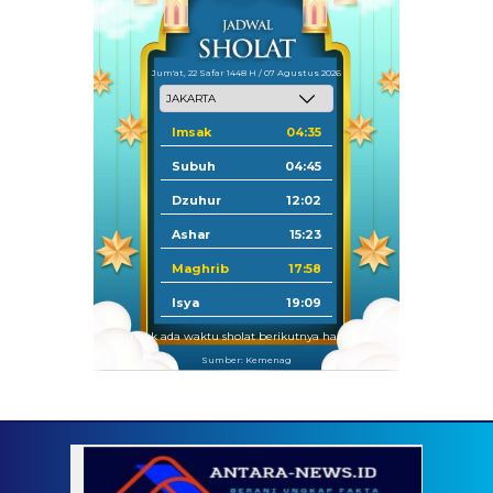
Jum'at, 22 Safar 1448 H / 07 Agustus 2026
Imsak
04:35
Subuh
04:45
Dzuhur
12:02
Ashar
15:23
Maghrib
17:58
Isya
19:09
Tidak ada waktu sholat berikutnya hari ini.
Sumber: Kemenag