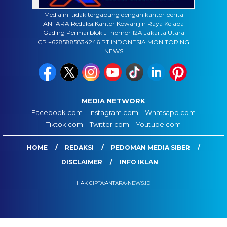
Media ini tidak tergabung dengan kantor berita
ANTARA Redaksi:Kantor Kowari jln Raya Kelapa
Gading Permai blok J1 nomor 12A Jakarta Utara
CP.+6285885834246 PT INDONESIA MONITORING
NEWS
MEDIA NETWORK
Facebook.com
Instagram.com
Whatsapp.com
Tiktok.com
Twitter.com
Youtube.com
HOME
REDAKSI
PEDOMAN MEDIA SIBER
DISCLAIMER
INFO IKLAN
HAK CIPTA:ANTARA-NEWS.ID