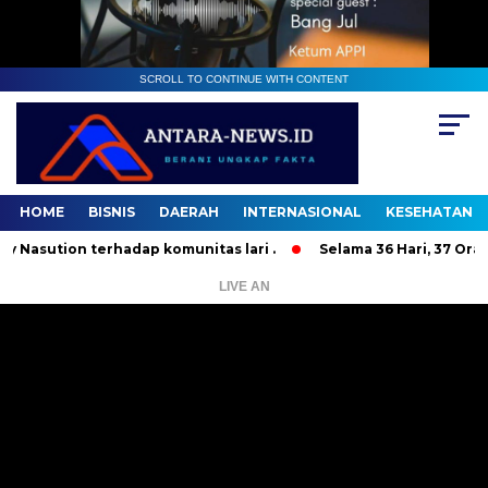
SCROLL TO CONTINUE WITH CONTENT
HOME
BISNIS
DAERAH
INTERNASIONAL
KESEHATAN
ion terhadap komunitas lari .
Selama 36 Hari, 37 Orang Ba
LIVE AN
Pemutar
Video