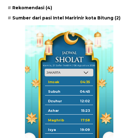
Rekomendasi
(4)
Sumber dari pasi Intel Maririnir kota Bitung
(2)
Kamis, 21 Safar 1448 H / 06 Agustus 2026
Imsak
04:35
Subuh
04:45
Dzuhur
12:02
Ashar
15:23
Maghrib
17:58
Isya
19:09