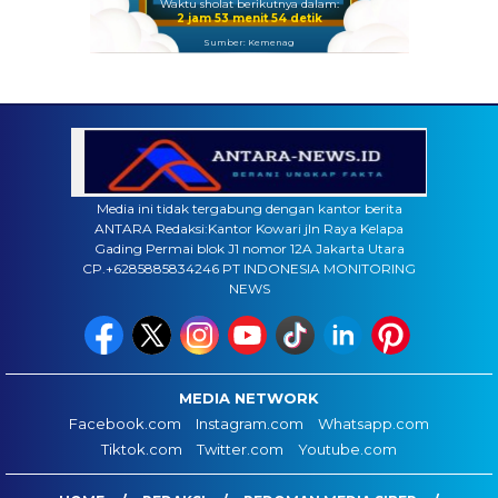
Waktu sholat berikutnya dalam:
2 jam 53 menit 53 detik
Sumber: Kemenag
Media ini tidak tergabung dengan kantor berita
ANTARA Redaksi:Kantor Kowari jln Raya Kelapa
Gading Permai blok J1 nomor 12A Jakarta Utara
CP.+6285885834246 PT INDONESIA MONITORING
NEWS
MEDIA NETWORK
Facebook.com
Instagram.com
Whatsapp.com
Tiktok.com
Twitter.com
Youtube.com