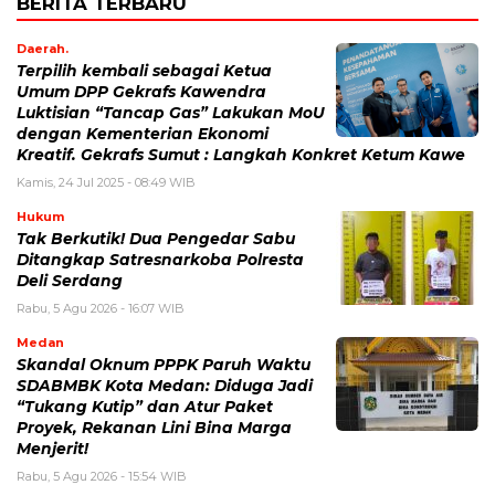
BERITA TERBARU
Daerah.
Terpilih kembali sebagai Ketua
Umum DPP Gekrafs Kawendra
Luktisian “Tancap Gas” Lakukan MoU
dengan Kementerian Ekonomi
Kreatif. Gekrafs Sumut : Langkah Konkret Ketum Kawe
Kamis, 24 Jul 2025 - 08:49 WIB
Hukum
Tak Berkutik! Dua Pengedar Sabu
Ditangkap Satresnarkoba Polresta
Deli Serdang
Rabu, 5 Agu 2026 - 16:07 WIB
Medan
Skandal Oknum PPPK Paruh Waktu
SDABMBK Kota Medan: Diduga Jadi
“Tukang Kutip” dan Atur Paket
Proyek, Rekanan Lini Bina Marga
Menjerit!
Rabu, 5 Agu 2026 - 15:54 WIB