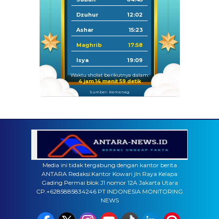
Dzuhur
12:02
Ashar
15:23
Maghrib
17:58
Isya
19:09
Waktu sholat berikutnya dalam:
4 jam 14 menit 58 detik
Sumber: Kemenag
Media ini tidak tergabung dengan kantor berita
ANTARA Redaksi:Kantor Kowari jln Raya Kelapa
Gading Permai blok J1 nomor 12A Jakarta Utara
CP.+6285885834246 PT INDONESIA MONITORING
NEWS