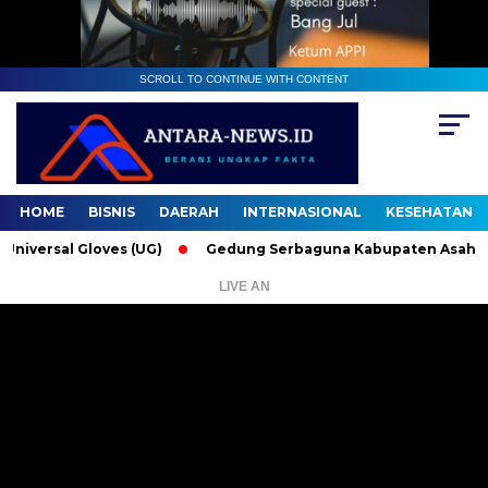
SCROLL TO CONTINUE WITH CONTENT
HOME
BISNIS
DAERAH
INTERNASIONAL
KESEHATAN
rsal Gloves (UG)
Gedung Serbaguna Kabupaten Asahan: Sepe
LIVE AN
Pemutar
Video