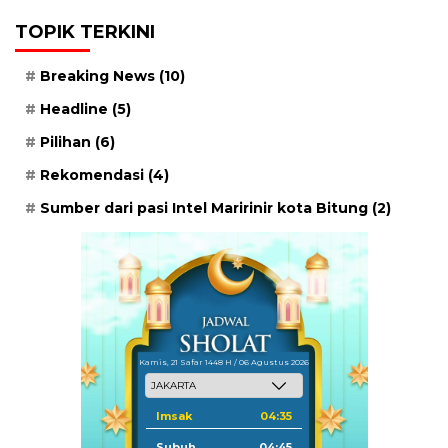
TOPIK TERKINI
Breaking News
(10)
Headline
(5)
Pilihan
(6)
Rekomendasi
(4)
Sumber dari pasi Intel Maririnir kota Bitung
(2)
Kamis, 21 Safar 1448 H / 06 Agustus 2026
Imsak
04:35
Subuh
04:45