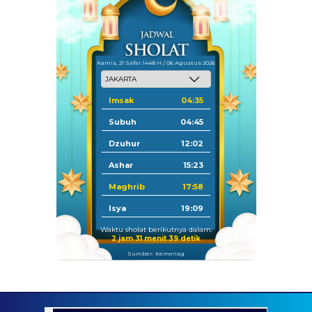
Kamis, 21 Safar 1448 H / 06 Agustus 2026
Imsak
04:35
Subuh
04:45
Dzuhur
12:02
Ashar
15:23
Maghrib
17:58
Isya
19:09
Waktu sholat berikutnya dalam:
2 jam 31 menit 38 detik
Sumber: Kemenag