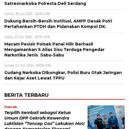
Satresnarkoba Polresta Deli Serdang
Kamis, 30 Juli 2026 - 00:51 WIB
Dukung Bersih-Bersih Institusi, AMPP Desak Polri
Pertahankan PTDH dan Pidanakan Kompol DK.
Sabtu, 25 Juli 2026 - 09:35 WIB
Macam Pesisir Polsek Panai Hilir Berhasil
Mengamankan S Alias Sisu Terduga Pengedar
Narkotika Jenis Sabu-Sabu
Jumat, 24 Juli 2026 - 08:09 WIB
Gudang Narkoba Dibongkar, Polisi Buru Otak Jaringan
dan Kejar Aset Lewat TPPU
BERITA TERBARU
Daerah.
Terpilih kembali sebagai Ketua
Umum DPP Gekrafs Kawendra
Luktisian “Tancap Gas” Lakukan MoU
dengan Kementerian Ekonomi