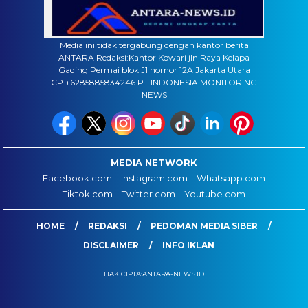
Media ini tidak tergabung dengan kantor berita
ANTARA Redaksi:Kantor Kowari jln Raya Kelapa
Gading Permai blok J1 nomor 12A Jakarta Utara
CP.+6285885834246 PT INDONESIA MONITORING
NEWS
MEDIA NETWORK
Facebook.com
Instagram.com
Whatsapp.com
Tiktok.com
Twitter.com
Youtube.com
HOME
REDAKSI
PEDOMAN MEDIA SIBER
DISCLAIMER
INFO IKLAN
HAK CIPTA:ANTARA-NEWS.ID