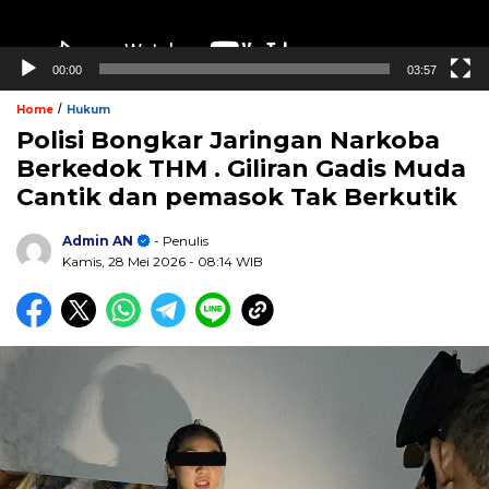
00:00
03:57
/
Home
Hukum
Polisi Bongkar Jaringan Narkoba
Berkedok THM . Giliran Gadis Muda
Cantik dan pemasok Tak Berkutik
Admin AN
- Penulis
Kamis, 28 Mei 2026
- 08:14 WIB