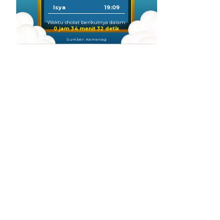
Isya
19:09
Waktu sholat berikutnya dalam:
0 jam 34 menit 30 detik
Sumber: Kemenag