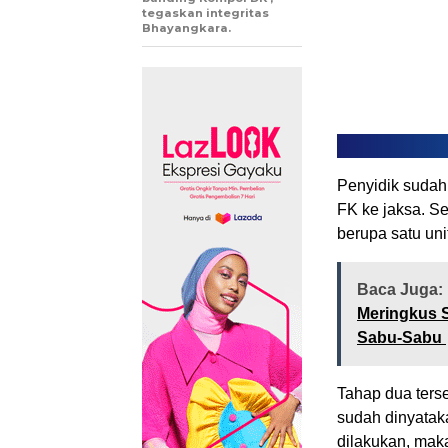
tegaskan integritas
Bhayangkara.
Penyidik sudah
FK ke jaksa. Se
berupa satu uni
Baca Juga:
Meringkus S
Sabu-Sabu
Tahap dua ters
sudah dinyatak
dilakukan, mak