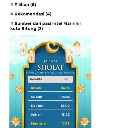
Pilihan
(6)
Rekomendasi
(4)
Sumber dari pasi Intel Maririnir
kota Bitung
(2)
Jum'at, 22 Safar 1448 H / 07 Agustus 2026
Imsak
04:35
Subuh
04:45
Dzuhur
12:02
Ashar
15:23
Maghrib
17:58