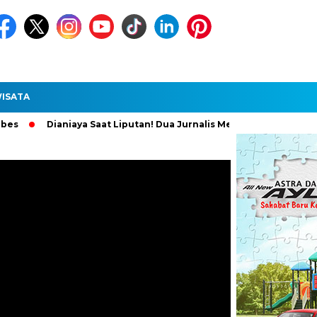
ISATA
ianiaya Saat Liputan! Dua Jurnalis Medan Diperiksa Polisi, Pelaku