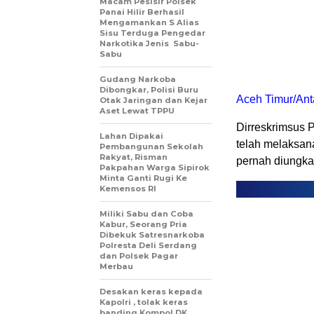
Macam Pesisir Polsek
Panai Hilir Berhasil
Mengamankan S Alias
Sisu Terduga Pengedar
Narkotika Jenis Sabu-
Sabu
Gudang Narkoba
Dibongkar, Polisi Buru
Aceh Timur/Ant
Otak Jaringan dan Kejar
Aset Lewat TPPU
Dirreskrimsus
Lahan Dipakai
telah melaksan
Pembangunan Sekolah
Rakyat, Risman
pernah diungkap
Pakpahan Warga Sipirok
Minta Ganti Rugi Ke
Kemensos RI
Miliki Sabu dan Coba
Kabur, Seorang Pria
Dibekuk Satresnarkoba
Polresta Deli Serdang
dan Polsek Pagar
Merbau
Desakan keras kepada
Kapolri , tolak keras
banding Kompol DK ,