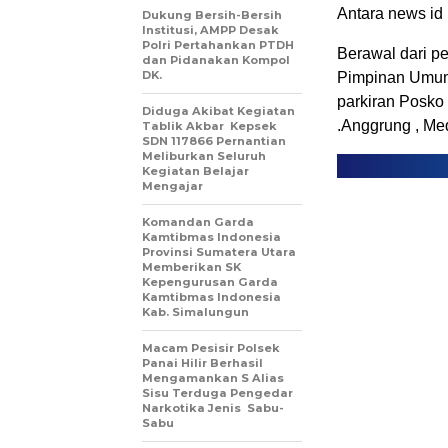
Antara news id
Dukung Bersih-Bersih
Institusi, AMPP Desak
Polri Pertahankan PTDH
Berawal dari p
dan Pidanakan Kompol
DK.
Pimpinan Umum 
parkiran Posko
Diduga Akibat Kegiatan
.Anggrung , Me
Tablik Akbar Kepsek
SDN 117866 Pernantian
Meliburkan Seluruh
Kegiatan Belajar
Mengajar
Komandan Garda
Kamtibmas Indonesia
Provinsi Sumatera Utara
Memberikan SK
Kepengurusan Garda
Kamtibmas Indonesia
Kab. Simalungun
Macam Pesisir Polsek
Panai Hilir Berhasil
Mengamankan S Alias
Sisu Terduga Pengedar
Narkotika Jenis Sabu-
Sabu