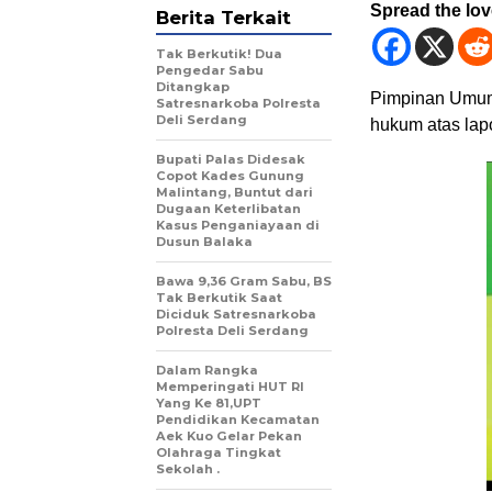
Spread the lo
Berita Terkait
Tak Berkutik! Dua
Pengedar Sabu
Ditangkap
Pimpinan Umum 
Satresnarkoba Polresta
Deli Serdang
hukum atas lapo
Bupati Palas Didesak
Copot Kades Gunung
Malintang, Buntut dari
Dugaan Keterlibatan
Kasus Penganiayaan di
Dusun Balaka
Bawa 9,36 Gram Sabu, BS
Tak Berkutik Saat
Diciduk Satresnarkoba
Polresta Deli Serdang
Dalam Rangka
Memperingati HUT RI
Yang Ke 81,UPT
Pendidikan Kecamatan
Aek Kuo Gelar Pekan
Olahraga Tingkat
Sekolah .