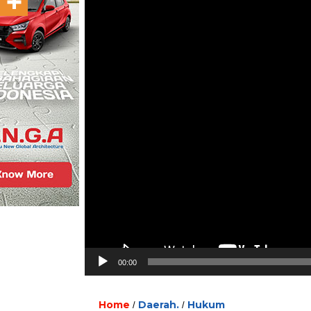
00:00
Home
Daerah.
Hukum
/
/