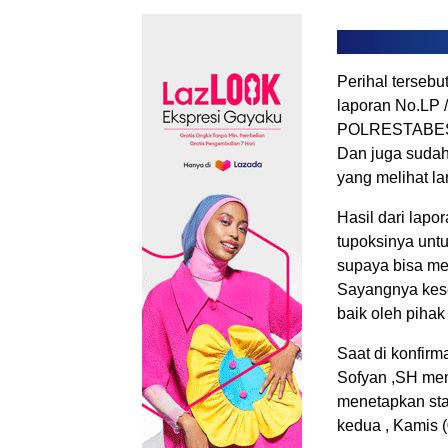
Perihal terseb
laporan No.LP 
POLRESTABE
Dan juga sudah 
yang melihat l
Hasil dari lapo
tupoksinya unt
supaya bisa men
Sayangnya kese
baik oleh pihak
Saat di konfir
Sofyan ,SH mem
menetapkan sta
kedua , Kamis (