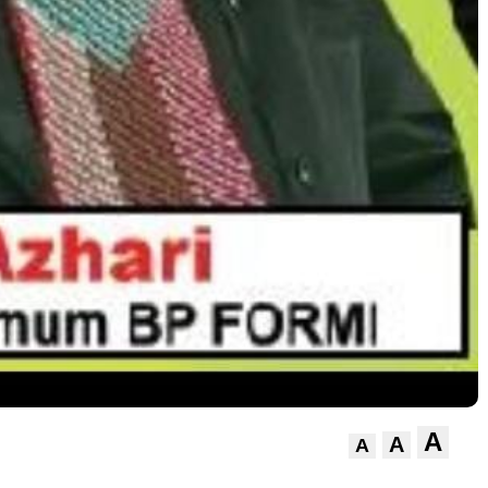
A
A
A