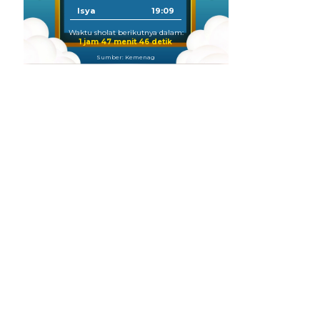
Isya
19:09
Waktu sholat berikutnya dalam:
1 jam 47 menit 45 detik
Sumber: Kemenag