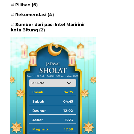
Pilihan
(6)
Rekomendasi
(4)
Sumber dari pasi Intel Maririnir
kota Bitung
(2)
Jum'at, 22 Safar 1448 H / 07 Agustus 2026
Imsak
04:35
Subuh
04:45
Dzuhur
12:02
Ashar
15:23
Maghrib
17:58