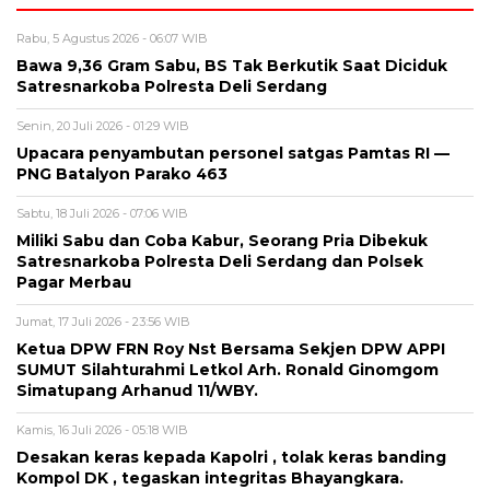
Rabu, 5 Agustus 2026 - 06:07 WIB
Bawa 9,36 Gram Sabu, BS Tak Berkutik Saat Diciduk
Satresnarkoba Polresta Deli Serdang
Senin, 20 Juli 2026 - 01:29 WIB
Upacara penyambutan personel satgas Pamtas RI —
PNG Batalyon Parako 463
Sabtu, 18 Juli 2026 - 07:06 WIB
Miliki Sabu dan Coba Kabur, Seorang Pria Dibekuk
Satresnarkoba Polresta Deli Serdang dan Polsek
Pagar Merbau
Jumat, 17 Juli 2026 - 23:56 WIB
Ketua DPW FRN Roy Nst Bersama Sekjen DPW APPI
SUMUT Silahturahmi Letkol Arh. Ronald Ginomgom
Simatupang Arhanud 11/WBY.
Kamis, 16 Juli 2026 - 05:18 WIB
Desakan keras kepada Kapolri , tolak keras banding
Kompol DK , tegaskan integritas Bhayangkara.