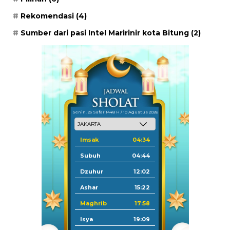
Rekomendasi
(4)
Sumber dari pasi Intel Maririnir kota Bitung
(2)
Senin, 25 Safar 1448 H / 10 Agustus 2026
Imsak
04:34
Subuh
04:44
Dzuhur
12:02
Ashar
15:22
Maghrib
17:58
Isya
19:09