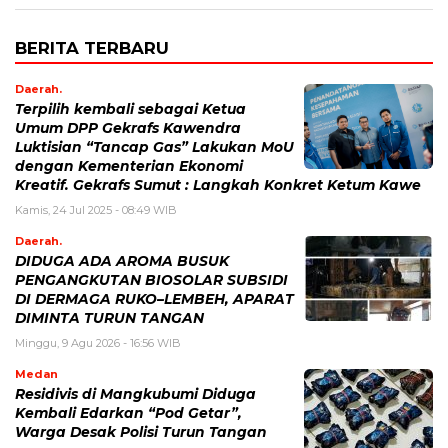
BERITA TERBARU
Daerah.
Terpilih kembali sebagai Ketua
Umum DPP Gekrafs Kawendra
Luktisian “Tancap Gas” Lakukan MoU
dengan Kementerian Ekonomi
Kreatif. Gekrafs Sumut : Langkah Konkret Ketum Kawe
Kamis, 24 Jul 2025 - 08:49 WIB
Daerah.
DIDUGA ADA AROMA BUSUK
PENGANGKUTAN BIOSOLAR SUBSIDI
DI DERMAGA RUKO–LEMBEH, APARAT
DIMINTA TURUN TANGAN
Minggu, 9 Agu 2026 - 16:56 WIB
Medan
Residivis di Mangkubumi Diduga
Kembali Edarkan “Pod Getar”,
Warga Desak Polisi Turun Tangan