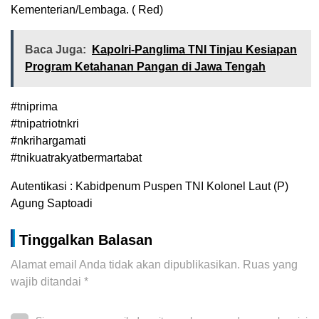
Kementerian/Lembaga. ( Red)
Baca Juga:
Kapolri-Panglima TNI Tinjau Kesiapan
Program Ketahanan Pangan di Jawa Tengah
#tniprima
#tnipatriotnkri
#nkrihargamati
#tnikuatrakyatbermartabat
Autentikasi : Kabidpenum Puspen TNI Kolonel Laut (P)
Agung Saptoadi
Tinggalkan Balasan
Alamat email Anda tidak akan dipublikasikan.
Ruas yang
wajib ditandai
*