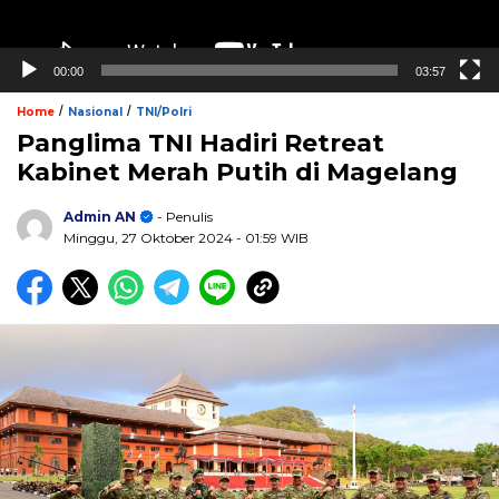
00:00
03:57
/
/
Home
Nasional
TNI/Polri
Panglima TNI Hadiri Retreat
Kabinet Merah Putih di Magelang
Admin AN
- Penulis
Minggu, 27 Oktober 2024
- 01:59 WIB