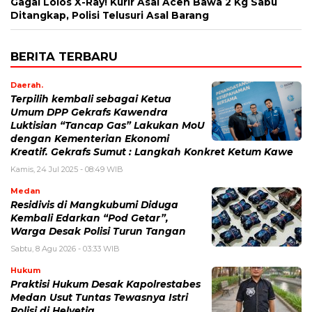
Gagal Lolos X-Ray! Kurir Asal Aceh Bawa 2 Kg Sabu
Ditangkap, Polisi Telusuri Asal Barang
BERITA TERBARU
Daerah.
Terpilih kembali sebagai Ketua
Umum DPP Gekrafs Kawendra
Luktisian “Tancap Gas” Lakukan MoU
dengan Kementerian Ekonomi
Kreatif. Gekrafs Sumut : Langkah Konkret Ketum Kawe
Kamis, 24 Jul 2025 - 08:49 WIB
Medan
Residivis di Mangkubumi Diduga
Kembali Edarkan “Pod Getar”,
Warga Desak Polisi Turun Tangan
Sabtu, 8 Agu 2026 - 03:33 WIB
Hukum
Praktisi Hukum Desak Kapolrestabes
Medan Usut Tuntas Tewasnya Istri
Polisi di Helvetia