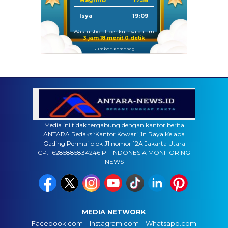
Maghrib
17:58
Isya
19:09
Waktu sholat berikutnya dalam:
3 jam 17 menit 59 detik
Sumber: Kemenag
Media ini tidak tergabung dengan kantor berita
ANTARA Redaksi:Kantor Kowari jln Raya Kelapa
Gading Permai blok J1 nomor 12A Jakarta Utara
CP.+6285885834246 PT INDONESIA MONITORING
NEWS
MEDIA NETWORK
Facebook.com
Instagram.com
Whatsapp.com