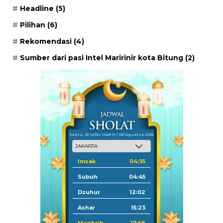
Headline
(5)
Pilihan
(6)
Rekomendasi
(4)
Sumber dari pasi Intel Maririnir kota Bitung
(2)
Sabtu, 23 Safar 1448 H / 08 Agustus 2026
Imsak
04:35
Subuh
04:45
Dzuhur
12:02
Ashar
15:23