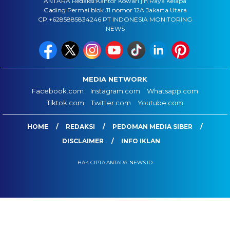
ANTARA Redaksi:Kantor Kowari jln Raya Kelapa
Gading Permai blok J1 nomor 12A Jakarta Utara
CP.+6285885834246 PT INDONESIA MONITORING
NEWS
MEDIA NETWORK
Facebook.com
Instagram.com
Whatsapp.com
Tiktok.com
Twitter.com
Youtube.com
HOME
REDAKSI
PEDOMAN MEDIA SIBER
DISCLAIMER
INFO IKLAN
HAK CIPTA:ANTARA-NEWS.ID