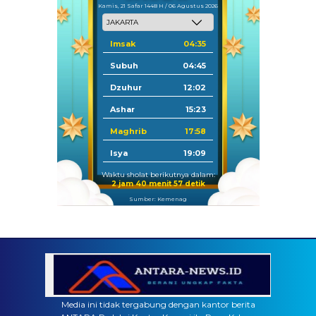
Kamis, 21 Safar 1448 H / 06 Agustus 2026
Imsak
04:35
Subuh
04:45
Dzuhur
12:02
Ashar
15:23
Maghrib
17:58
Isya
19:09
Waktu sholat berikutnya dalam:
2 jam 40 menit 56 detik
Sumber: Kemenag
Media ini tidak tergabung dengan kantor berita