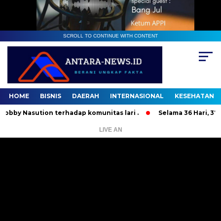
SCROLL TO CONTINUE WITH CONTENT
HOME
BISNIS
DAERAH
INTERNASIONAL
KESEHATAN
sution terhadap komunitas lari .
Selama 36 Hari, 37 Orang
LIVE AN
Pemutar
Video