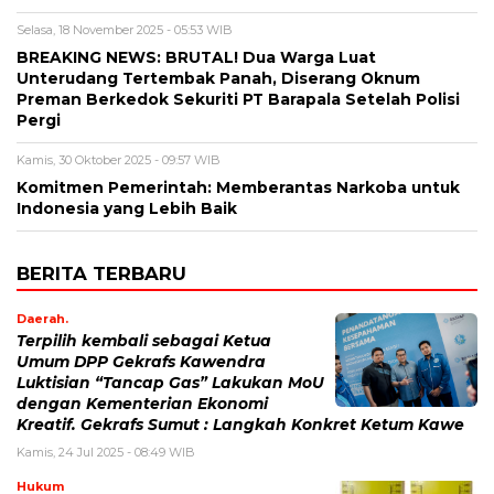
Selasa, 18 November 2025 - 05:53 WIB
BREAKING NEWS: BRUTAL! Dua Warga Luat
Unterudang Tertembak Panah, Diserang Oknum
Preman Berkedok Sekuriti PT Barapala Setelah Polisi
Pergi
Kamis, 30 Oktober 2025 - 09:57 WIB
Komitmen Pemerintah: Memberantas Narkoba untuk
Indonesia yang Lebih Baik
BERITA TERBARU
Daerah.
Terpilih kembali sebagai Ketua
Umum DPP Gekrafs Kawendra
Luktisian “Tancap Gas” Lakukan MoU
dengan Kementerian Ekonomi
Kreatif. Gekrafs Sumut : Langkah Konkret Ketum Kawe
Kamis, 24 Jul 2025 - 08:49 WIB
Hukum