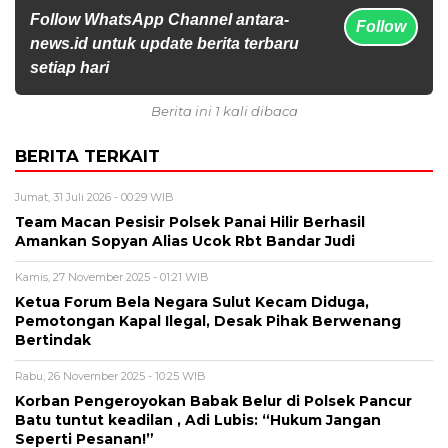
Follow WhatsApp Channel antara-
Follow
news.id untuk update berita terbaru
setiap hari
Berita ini 1 kali dibaca
BERITA TERKAIT
Jumat, 31 Juli 2026 - 00:29 WIB
Team Macan Pesisir Polsek Panai Hilir Berhasil
Amankan Sopyan Alias Ucok Rbt Bandar Judi
Kamis, 27 November 2025 - 01:21 WIB
Ketua Forum Bela Negara Sulut Kecam Diduga,
Pemotongan Kapal Ilegal, Desak Pihak Berwenang
Bertindak
Rabu, 26 November 2025 - 10:25 WIB
Korban Pengeroyokan Babak Belur di Polsek Pancur
Batu tuntut keadilan , Adi Lubis: “Hukum Jangan
Seperti Pesanan!”