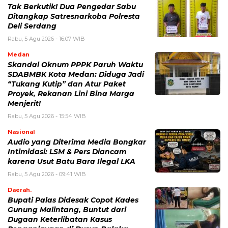
Tak Berkutik! Dua Pengedar Sabu
Ditangkap Satresnarkoba Polresta
Deli Serdang
Rabu, 5 Agu 2026 - 16:07 WIB
Medan
Skandal Oknum PPPK Paruh Waktu
SDABMBK Kota Medan: Diduga Jadi
“Tukang Kutip” dan Atur Paket
Proyek, Rekanan Lini Bina Marga
Menjerit!
Rabu, 5 Agu 2026 - 15:54 WIB
Nasional
Audio yang Diterima Media Bongkar
Intimidasi: LSM & Pers Diancam
karena Usut Batu Bara Ilegal LKA
Rabu, 5 Agu 2026 - 09:41 WIB
Daerah.
Bupati Palas Didesak Copot Kades
Gunung Malintang, Buntut dari
Dugaan Keterlibatan Kasus