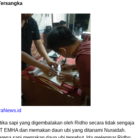
Tersangka
raNews.id
tika sapi yang digembalakan oleh Ridho secara tidak sengaja
T EMHA dan memakan daun ubi yang ditanami Nuraidah.
arena sapi memakan daun ubi tersebut, Ida melempar Ridho