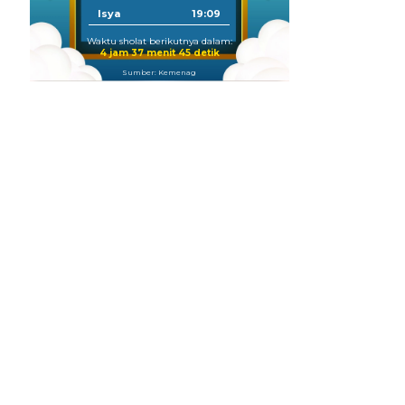
Isya
19:09
Waktu sholat berikutnya dalam:
4 jam 37 menit 43 detik
Sumber: Kemenag