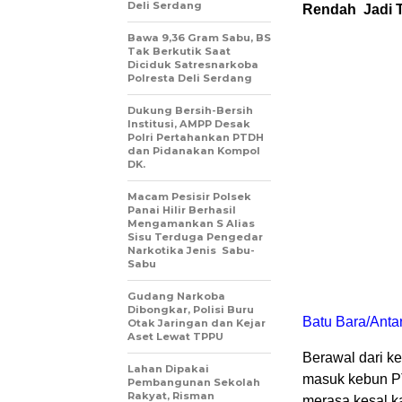
Deli Serdang
Rendah Jadi 
Bawa 9,36 Gram Sabu, BS
Tak Berkutik Saat
Diciduk Satresnarkoba
Polresta Deli Serdang
Dukung Bersih-Bersih
Institusi, AMPP Desak
Polri Pertahankan PTDH
dan Pidanakan Kompol
DK.
Macam Pesisir Polsek
Panai Hilir Berhasil
Mengamankan S Alias
Sisu Terduga Pengedar
Narkotika Jenis Sabu-
Sabu
Gudang Narkoba
Dibongkar, Polisi Buru
Batu Bara/Anta
Otak Jaringan dan Kejar
Aset Lewat TPPU
Berawal dari ke
Lahan Dipakai
masuk kebun P
Pembangunan Sekolah
Rakyat, Risman
merasa kesal k