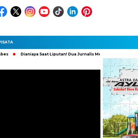
ISATA
ianiaya Saat Liputan! Dua Jurnalis Medan Diperiksa Polisi, Pelaku