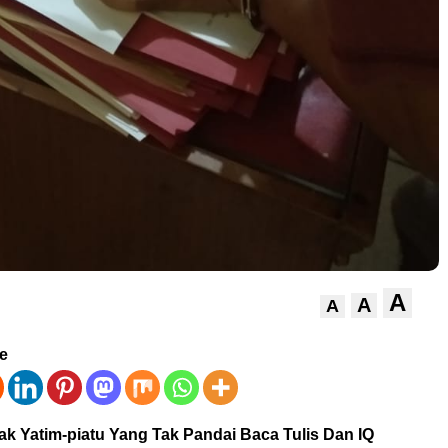
A
A
A
ve
ak Yatim-piatu Yang Tak Pandai Baca Tulis Dan IQ