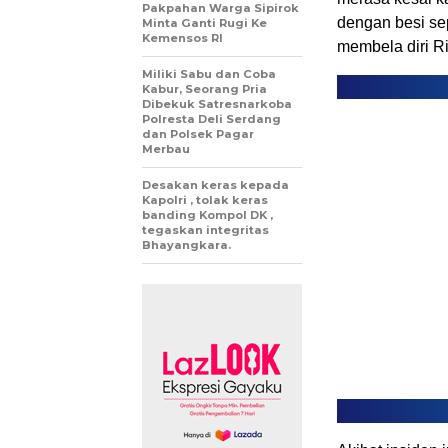
Pakpahan Warga Sipirok
dengan besi sep
Minta Ganti Rugi Ke
Kemensos RI
membela diri R
Miliki Sabu dan Coba
Kabur, Seorang Pria
Dibekuk Satresnarkoba
Polresta Deli Serdang
dan Polsek Pagar
Merbau
Desakan keras kepada
Kapolri , tolak keras
banding Kompol DK ,
tegaskan integritas
Bhayangkara.