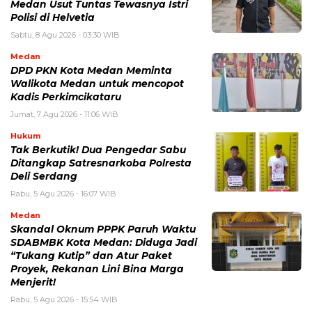
Medan Usut Tuntas Tewasnya Istri
Polisi di Helvetia
Sabtu, 8 Agu 2026 - 03:30 WIB
Medan
DPD PKN Kota Medan Meminta
Walikota Medan untuk mencopot
Kadis Perkimcikataru
Jumat, 7 Agu 2026 - 11:06 WIB
Hukum
Tak Berkutik! Dua Pengedar Sabu
Ditangkap Satresnarkoba Polresta
Deli Serdang
Rabu, 5 Agu 2026 - 16:07 WIB
Medan
Skandal Oknum PPPK Paruh Waktu
SDABMBK Kota Medan: Diduga Jadi
“Tukang Kutip” dan Atur Paket
Proyek, Rekanan Lini Bina Marga
Menjerit!
Rabu, 5 Agu 2026 - 15:54 WIB