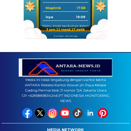
Maghrib
17:58
Isya
19:09
Waktu sholat berikutnya dalam:
3 jam 22 menit 25 detik
Sumber: Kemenag
Media ini tidak tergabung dengan kantor berita
ANTARA Redaksi:Kantor Kowari jln Raya Kelapa
Gading Permai blok J1 nomor 12A Jakarta Utara
CP.+6285885834246 PT INDONESIA MONITORING
NEWS
MEDIA NETWORK