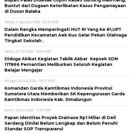
Bupati Palas Didesak Copot Kades Gunung Malintang,
Buntut dari Dugaan Keterlibatan Kasus Penganiayaan
di Dusun Balaka
Selasa, 4 Agustus 2026 - 05:35 WIB
Dalam Rangka Memperingati HUT RI Yang Ke 81,UPT
Pendidikan Kecamatan Aek Kuo Gelar Pekan Olahraga
Tingkat Sekolah .
Senin, 27 Juli 2026 - 10:05 WIB
Diduga Akibat Kegiatan Tablik Akbar Kepsek SDN
117866 Pernantian Meliburkan Seluruh Kegiatan
Belajar Mengajar
Minggu, 26 Juli 2026 - 04:31 WIB
Komandan Garda Kamtibmas Indonesia Provinsi
Sumatera Utara Memberikan SK Kepengurusan Garda
Kamtibmas Indonesia Kab. Simalungun
Kamis, 23 Juli 2026 - 11:55 WIB
Papan Identitas Proyek Drainase Rp1 Miliar di Deli
Serdang Dinilai Belum Lengkap dan Belum Penuhi
Standar SOP Transparansi