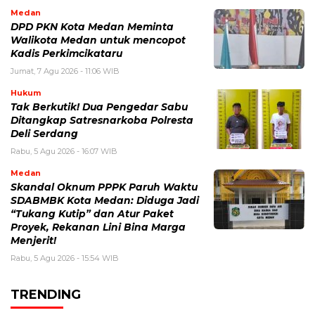
Medan
DPD PKN Kota Medan Meminta
Walikota Medan untuk mencopot
Kadis Perkimcikataru
Jumat, 7 Agu 2026 - 11:06 WIB
Hukum
Tak Berkutik! Dua Pengedar Sabu
Ditangkap Satresnarkoba Polresta
Deli Serdang
Rabu, 5 Agu 2026 - 16:07 WIB
Medan
Skandal Oknum PPPK Paruh Waktu
SDABMBK Kota Medan: Diduga Jadi
“Tukang Kutip” dan Atur Paket
Proyek, Rekanan Lini Bina Marga
Menjerit!
Rabu, 5 Agu 2026 - 15:54 WIB
TRENDING