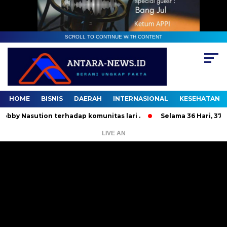
SCROLL TO CONTINUE WITH CONTENT
HOME
BISNIS
DAERAH
INTERNASIONAL
KESEHATAN
sution terhadap komunitas lari .
Selama 36 Hari, 37 Orang 
LIVE AN
Pemutar
Video