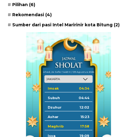
Pilihan
(6)
Rekomendasi
(4)
Sumber dari pasi Intel Maririnir kota Bitung
(2)
Ahad, 24 Safar 1448 H / 09 Agustus 2026
Imsak
04:34
Subuh
04:44
Dzuhur
12:02
Ashar
15:23
Maghrib
17:58
Isya
19:09