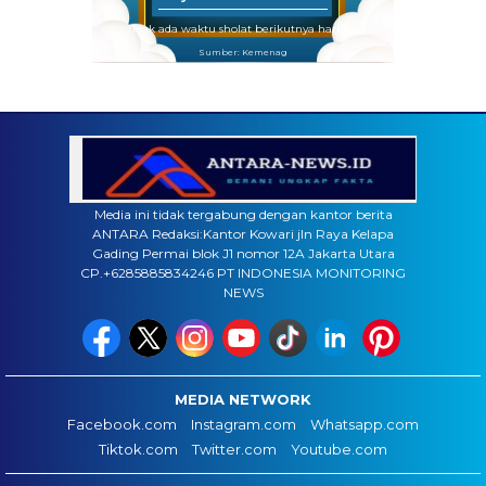
Tidak ada waktu sholat berikutnya hari ini.
Sumber: Kemenag
Media ini tidak tergabung dengan kantor berita
ANTARA Redaksi:Kantor Kowari jln Raya Kelapa
Gading Permai blok J1 nomor 12A Jakarta Utara
CP.+6285885834246 PT INDONESIA MONITORING
NEWS
MEDIA NETWORK
Facebook.com
Instagram.com
Whatsapp.com
Tiktok.com
Twitter.com
Youtube.com