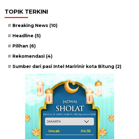
TOPIK TERKINI
Breaking News
(10)
Headline
(5)
Pilihan
(6)
Rekomendasi
(4)
Sumber dari pasi Intel Maririnir kota Bitung
(2)
Kamis, 21 Safar 1448 H / 06 Agustus 2026
Imsak
04:35