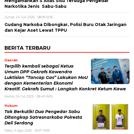
Mengamankan S Alias Sisu Terduga Pengedar
Narkotika Jenis Sabu-Sabu
Jumat, 24 Juli 2026 - 08:09 WIB
Gudang Narkoba Dibongkar, Polisi Buru Otak Jaringan
dan Kejar Aset Lewat TPPU
BERITA TERBARU
Daerah.
Terpilih kembali sebagai Ketua
Umum DPP Gekrafs Kawendra
Luktisian “Tancap Gas” Lakukan MoU
dengan Kementerian Ekonomi
Kreatif. Gekrafs Sumut : Langkah Konkret Ketum Kawe
Kamis, 24 Jul 2025 - 08:49 WIB
Hukum
Tak Berkutik! Dua Pengedar Sabu
Ditangkap Satresnarkoba Polresta
Deli Serdang
Rabu, 5 Agu 2026 - 16:07 WIB