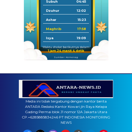
Subuh
04:45
Dzuhur
12:02
Ashar
15:23
Maghrib
17:58
Isya
19:09
Waktu sholat berikutnya dalam:
1 jam 24 menit 3 detik
Sumber: Kemenag
Media ini tidak tergabung dengan kantor berita
ANTARA Redaksi:Kantor Kowari jln Raya Kelapa
Gading Permai blok J1 nomor 12A Jakarta Utara
CP.+6285885834246 PT INDONESIA MONITORING
NEWS