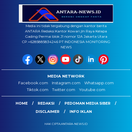
Media ini tidak tergabung dengan kantor berita
ANTARA Redaksi:Kantor Kowari jln Raya Kelapa
Gading Permai blok J1 nomor 12A Jakarta Utara
CP.+6285885834246 PT INDONESIA MONITORING
NEWS
MEDIA NETWORK
Facebook.com
Instagram.com
Whatsapp.com
Tiktok.com
Twitter.com
Youtube.com
HOME
REDAKSI
PEDOMAN MEDIA SIBER
DISCLAIMER
INFO IKLAN
HAK CIPTA:ANTARA-NEWS.ID