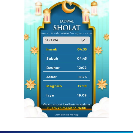
Jum'at, 22 Safar 1448 H / 07 Agustus 2026
Imsak
04:35
Subuh
04:45
Dzuhur
12:02
Ashar
15:23
Maghrib
17:58
Isya
19:09
Waktu sholat berikutnya dalam:
0 jam 25 menit 52 detik
Sumber: Kemenag