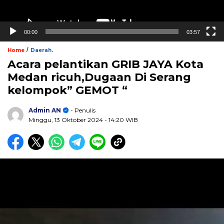
00:00
03:57
/
Home
Daerah.
Acara pelantikan GRIB JAYA Kota
Medan ricuh,Dugaan Di Serang
kelompok” GEMOT “
Admin AN
- Penulis
Minggu, 13 Oktober 2024
- 14:20 WIB