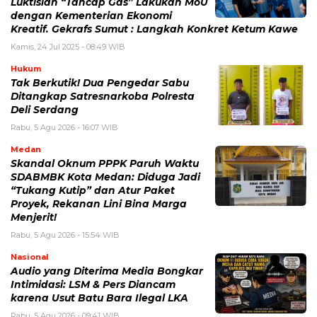
Luktisian “Tancap Gas” Lakukan MoU
dengan Kementerian Ekonomi
Kreatif. Gekrafs Sumut : Langkah Konkret Ketum Kawe
Kamis, 24 Jul 2025 - 08:49 WIB
Hukum
Tak Berkutik! Dua Pengedar Sabu
Ditangkap Satresnarkoba Polresta
Deli Serdang
Rabu, 5 Agu 2026 - 16:07 WIB
Medan
Skandal Oknum PPPK Paruh Waktu
SDABMBK Kota Medan: Diduga Jadi
“Tukang Kutip” dan Atur Paket
Proyek, Rekanan Lini Bina Marga
Menjerit!
Rabu, 5 Agu 2026 - 15:54 WIB
Nasional
Audio yang Diterima Media Bongkar
Intimidasi: LSM & Pers Diancam
karena Usut Batu Bara Ilegal LKA
Rabu, 5 Agu 2026 - 09:41 WIB