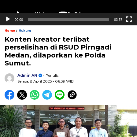
00:00
03:57
/
Home
Hukum
Konten kreator terlibat
perselisihan di RSUD Pirngadi
Medan, dilaporkan ke Polda
Sumut.
Admin AN
- Penulis
Selasa, 8 April 2025
- 06:39 WIB