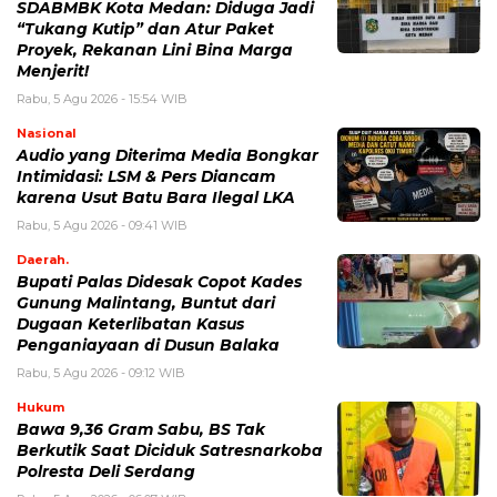
SDABMBK Kota Medan: Diduga Jadi
“Tukang Kutip” dan Atur Paket
Proyek, Rekanan Lini Bina Marga
Menjerit!
Rabu, 5 Agu 2026 - 15:54 WIB
Nasional
Audio yang Diterima Media Bongkar
Intimidasi: LSM & Pers Diancam
karena Usut Batu Bara Ilegal LKA
Rabu, 5 Agu 2026 - 09:41 WIB
Daerah.
Bupati Palas Didesak Copot Kades
Gunung Malintang, Buntut dari
Dugaan Keterlibatan Kasus
Penganiayaan di Dusun Balaka
Rabu, 5 Agu 2026 - 09:12 WIB
Hukum
Bawa 9,36 Gram Sabu, BS Tak
Berkutik Saat Diciduk Satresnarkoba
Polresta Deli Serdang