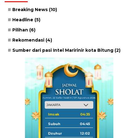
Breaking News
(10)
Headline
(5)
Pilihan
(6)
Rekomendasi
(4)
Sumber dari pasi Intel Maririnir kota Bitung
(2)
Jum'at, 22 Safar 1448 H / 07 Agustus 2026
Imsak
04:35
Subuh
04:45
Dzuhur
12:02