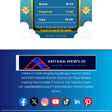
Ashar
15:23
Maghrib
17:58
Isya
19:09
Waktu sholat berikutnya dalam:
6 jam 6 menit 56 detik
Sumber: Kemenag
Media ini tidak tergabung dengan kantor berita
ANTARA Redaksi:Kantor Kowari jln Raya Kelapa
Gading Permai blok J1 nomor 12A Jakarta Utara
CP.+6285885834246 PT INDONESIA MONITORING
NEWS