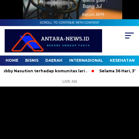
SCROLL TO CONTINUE WITH CONTENT
HOME
BISNIS
DAERAH
INTERNASIONAL
KESEHATAN
asution terhadap komunitas lari .
Selama 36 Hari, 37 Oran
LIVE AN
Pemutar
Video