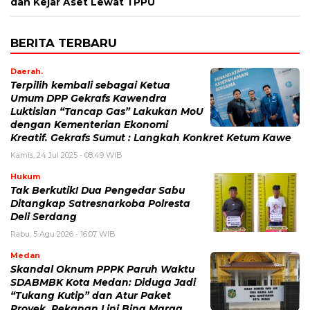
dan Kejar Aset Lewat TPPU
BERITA TERBARU
Daerah.
Terpilih kembali sebagai Ketua
Umum DPP Gekrafs Kawendra
Luktisian “Tancap Gas” Lakukan MoU
dengan Kementerian Ekonomi
Kreatif. Gekrafs Sumut : Langkah Konkret Ketum Kawe
Kamis, 24 Jul 2025 - 08:49 WIB
Hukum
Tak Berkutik! Dua Pengedar Sabu
Ditangkap Satresnarkoba Polresta
Deli Serdang
Rabu, 5 Agu 2026 - 16:07 WIB
Medan
Skandal Oknum PPPK Paruh Waktu
SDABMBK Kota Medan: Diduga Jadi
“Tukang Kutip” dan Atur Paket
Proyek, Rekanan Lini Bina Marga