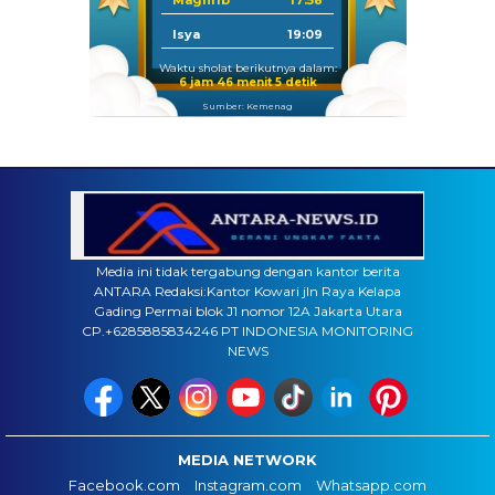
Maghrib
17:58
Isya
19:09
Waktu sholat berikutnya dalam:
6 jam 46 menit 4 detik
Sumber: Kemenag
Media ini tidak tergabung dengan kantor berita
ANTARA Redaksi:Kantor Kowari jln Raya Kelapa
Gading Permai blok J1 nomor 12A Jakarta Utara
CP.+6285885834246 PT INDONESIA MONITORING
NEWS
MEDIA NETWORK
Facebook.com
Instagram.com
Whatsapp.com