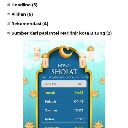
Headline
(5)
Pilihan
(6)
Rekomendasi
(4)
Sumber dari pasi Intel Maririnir kota Bitung
(2)
Jum'at, 22 Safar 1448 H / 07 Agustus 2026
Imsak
04:35
Subuh
04:45
Dzuhur
12:02
Ashar
15:23