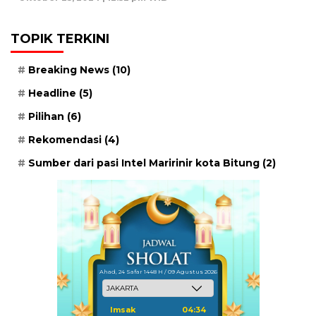
TOPIK TERKINI
Breaking News
(10)
Headline
(5)
Pilihan
(6)
Rekomendasi
(4)
Sumber dari pasi Intel Maririnir kota Bitung
(2)
Ahad, 24 Safar 1448 H / 09 Agustus 2026
Imsak
04:34