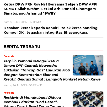
Ketua DPW FRN Roy Nst Bersama Sekjen DPW APPI
SUMUT Silahturahmi Letkol Arh. Ronald Ginomgom
Simatupang Arhanud 11/WBY.
Kamis, 16 Juli 2026 - 05:18 WIB
Desakan keras kepada Kapolri , tolak keras banding
Kompol DK , tegaskan integritas Bhayangkara.
BERITA TERBARU
Daerah.
Terpilih kembali sebagai Ketua
Umum DPP Gekrafs Kawendra
Luktisian “Tancap Gas” Lakukan MoU
dengan Kementerian Ekonomi
Kreatif. Gekrafs Sumut : Langkah Konkret Ketum Kawe
Kamis, 24 Jul 2025 - 08:49 WIB
Medan
Residivis di Mangkubumi Diduga
Kembali Edarkan “Pod Getar”,
Warga Desak Polisi Turun Tangan