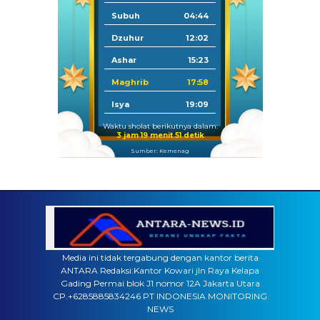
Subuh
04:44
Dzuhur
12:02
Ashar
15:23
Maghrib
17:58
Isya
19:09
Waktu sholat berikutnya dalam:
3 jam 19 menit 49 detik
Sumber: Kemenag
Media ini tidak tergabung dengan kantor berita
ANTARA Redaksi:Kantor Kowari jln Raya Kelapa
Gading Permai blok J1 nomor 12A Jakarta Utara
CP.+6285885834246 PT INDONESIA MONITORING
NEWS