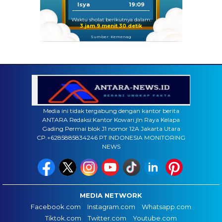
Isya
19:09
Waktu sholat berikutnya dalam:
3 jam 9 menit 29 detik
Sumber: Kemenag
Media ini tidak tergabung dengan kantor berita
ANTARA Redaksi:Kantor Kowari jln Raya Kelapa
Gading Permai blok J1 nomor 12A Jakarta Utara
CP.+6285885834246 PT INDONESIA MONITORING
NEWS
MEDIA NETWORK
Facebook.com
Instagram.com
Whatsapp.com
Tiktok.com
Twitter.com
Youtube.com