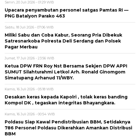
Senin, 20 Juli 2026 - 01:29 WIB
Upacara penyambutan personel satgas Pamtas RI —
PNG Batalyon Parako 463
Sabtu, 18 Juli 2026 - 07:06 WIB
Miliki Sabu dan Coba Kabur, Seorang Pria Dibekuk
Satresnarkoba Polresta Deli Serdang dan Polsek
Pagar Merbau
Jumat, 17 Juli 2026 - 23:56 WIB
Ketua DPW FRN Roy Nst Bersama Sekjen DPW APPI
SUMUT Silahturahmi Letkol Arh. Ronald Ginomgom
Simatupang Arhanud 11/WBY.
Kamis, 16 Juli 2026 - 05:18 WIB
Desakan keras kepada Kapolri , tolak keras banding
Kompol DK , tegaskan integritas Bhayangkara.
Kamis, 16 Juli 2026 - 00:54 WIB
Poldasu Siap Kawal Pendistribusian BBM, Setidaknya
786 Personel Poldasu Dikerahkan Amankan Distribusi
BBM