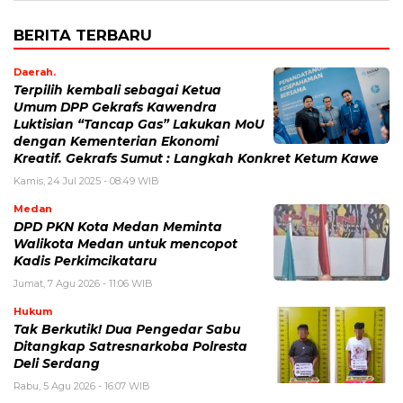
BERITA TERBARU
Daerah.
Terpilih kembali sebagai Ketua
Umum DPP Gekrafs Kawendra
Luktisian “Tancap Gas” Lakukan MoU
dengan Kementerian Ekonomi
Kreatif. Gekrafs Sumut : Langkah Konkret Ketum Kawe
Kamis, 24 Jul 2025 - 08:49 WIB
Medan
DPD PKN Kota Medan Meminta
Walikota Medan untuk mencopot
Kadis Perkimcikataru
Jumat, 7 Agu 2026 - 11:06 WIB
Hukum
Tak Berkutik! Dua Pengedar Sabu
Ditangkap Satresnarkoba Polresta
Deli Serdang
Rabu, 5 Agu 2026 - 16:07 WIB