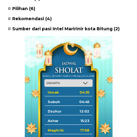
Pilihan
(6)
Rekomendasi
(4)
Sumber dari pasi Intel Maririnir kota Bitung
(2)
Sabtu, 23 Safar 1448 H / 08 Agustus 2026
Imsak
04:35
Subuh
04:45
Dzuhur
12:02
Ashar
15:23
Maghrib
17:58