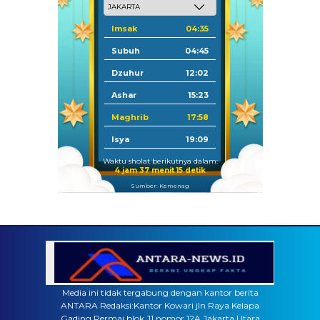
Imsak
04:35
Subuh
04:45
Dzuhur
12:02
Ashar
15:23
Maghrib
17:58
Isya
19:09
Waktu sholat berikutnya dalam:
4 jam 37 menit 14 detik
Sumber: Kemenag
Media ini tidak tergabung dengan kantor berita
ANTARA Redaksi:Kantor Kowari jln Raya Kelapa
Gading Permai blok J1 nomor 12A Jakarta Utara