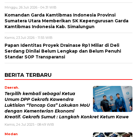
Minggu, 26 Juli 2026 - 04:31 WIB
Komandan Garda Kamtibmas Indonesia Provinsi
Sumatera Utara Memberikan SK Kepengurusan Garda
Kamtibmas Indonesia Kab. Simalungun
Kamis, 23 Juli 2026 - 11:55 WIB
Papan Identitas Proyek Drainase Rp1 Miliar di Deli
Serdang Dinilai Belum Lengkap dan Belum Penuhi
Standar SOP Transparansi
BERITA TERBARU
Daerah.
Terpilih kembali sebagai Ketua
Umum DPP Gekrafs Kawendra
Luktisian “Tancap Gas” Lakukan MoU
dengan Kementerian Ekonomi
Kreatif. Gekrafs Sumut : Langkah Konkret Ketum Kawe
Kamis, 24 Jul 2025 - 08:49 WIB
Medan