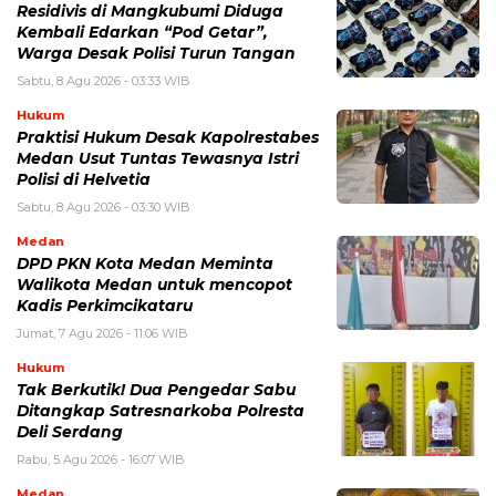
Residivis di Mangkubumi Diduga
Kembali Edarkan “Pod Getar”,
Warga Desak Polisi Turun Tangan
Sabtu, 8 Agu 2026 - 03:33 WIB
Hukum
Praktisi Hukum Desak Kapolrestabes
Medan Usut Tuntas Tewasnya Istri
Polisi di Helvetia
Sabtu, 8 Agu 2026 - 03:30 WIB
Medan
DPD PKN Kota Medan Meminta
Walikota Medan untuk mencopot
Kadis Perkimcikataru
Jumat, 7 Agu 2026 - 11:06 WIB
Hukum
Tak Berkutik! Dua Pengedar Sabu
Ditangkap Satresnarkoba Polresta
Deli Serdang
Rabu, 5 Agu 2026 - 16:07 WIB
Medan