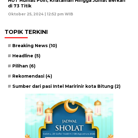
HUT Humas Polri, Khataman Hingga Jumat Berkah
di 73 Titik
Oktober 25, 2024 | 12:52 pm WIB
TOPIK TERKINI
Breaking News
(10)
Headline
(5)
Pilihan
(6)
Rekomendasi
(4)
Sumber dari pasi Intel Maririnir kota Bitung
(2)
Sabtu, 23 Safar 1448 H / 08 Agustus 2026