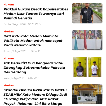
Hukum
Praktisi Hukum Desak Kapolrestabes
Medan Usut Tuntas Tewasnya Istri
Polisi di Helvetia
Sabtu, 8 Agu 2026 - 03:30 WIB
Medan
DPD PKN Kota Medan Meminta
Walikota Medan untuk mencopot
Kadis Perkimcikataru
Jumat, 7 Agu 2026 - 11:06 WIB
Hukum
Tak Berkutik! Dua Pengedar Sabu
Ditangkap Satresnarkoba Polresta
Deli Serdang
Rabu, 5 Agu 2026 - 16:07 WIB
Medan
Skandal Oknum PPPK Paruh Waktu
SDABMBK Kota Medan: Diduga Jadi
“Tukang Kutip” dan Atur Paket
Proyek, Rekanan Lini Bina Marga