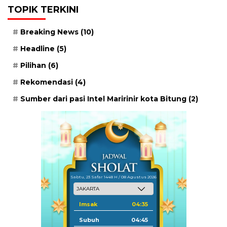
TOPIK TERKINI
Breaking News
(10)
Headline
(5)
Pilihan
(6)
Rekomendasi
(4)
Sumber dari pasi Intel Maririnir kota Bitung
(2)
Sabtu, 23 Safar 1448 H / 08 Agustus 2026
Imsak
04:35
Subuh
04:45