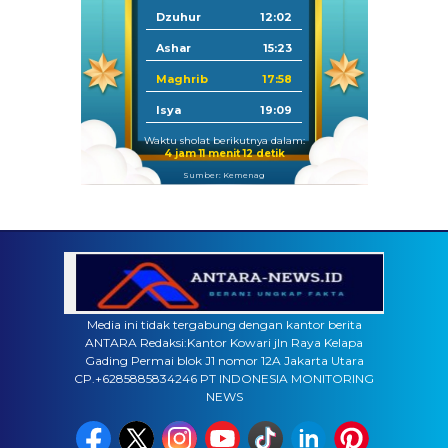
Dzuhur
12:02
Ashar
15:23
Maghrib
17:58
Isya
19:09
Waktu sholat berikutnya dalam:
4 jam 11 menit 11 detik
Sumber: Kemenag
Media ini tidak tergabung dengan kantor berita
ANTARA Redaksi:Kantor Kowari jln Raya Kelapa
Gading Permai blok J1 nomor 12A Jakarta Utara
CP.+6285885834246 PT INDONESIA MONITORING
NEWS