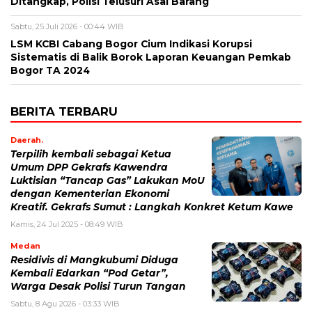
Ditangkap, Polisi Telusuri Asal Barang
Sabtu, 25 Juli 2026 - 00:44 WIB
LSM KCBI Cabang Bogor Cium Indikasi Korupsi
Sistematis di Balik Borok Laporan Keuangan Pemkab
Bogor TA 2024
BERITA TERBARU
Daerah.
Terpilih kembali sebagai Ketua
Umum DPP Gekrafs Kawendra
Luktisian “Tancap Gas” Lakukan MoU
dengan Kementerian Ekonomi
Kreatif. Gekrafs Sumut : Langkah Konkret Ketum Kawe
Kamis, 24 Jul 2025 - 08:49 WIB
Medan
Residivis di Mangkubumi Diduga
Kembali Edarkan “Pod Getar”,
Warga Desak Polisi Turun Tangan
Sabtu, 8 Agu 2026 - 03:33 WIB