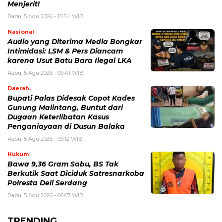
Menjerit!
Rabu, 5 Agu 2026 - 15:54 WIB
Nasional
Audio yang Diterima Media Bongkar
Intimidasi: LSM & Pers Diancam
karena Usut Batu Bara Ilegal LKA
Rabu, 5 Agu 2026 - 09:41 WIB
Daerah.
Bupati Palas Didesak Copot Kades
Gunung Malintang, Buntut dari
Dugaan Keterlibatan Kasus
Penganiayaan di Dusun Balaka
Rabu, 5 Agu 2026 - 09:12 WIB
Hukum
Bawa 9,36 Gram Sabu, BS Tak
Berkutik Saat Diciduk Satresnarkoba
Polresta Deli Serdang
Rabu, 5 Agu 2026 - 06:07 WIB
TRENDING