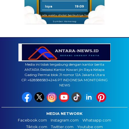
Isya
19:09
Tidak ada waktu sholat berikutnya hari ini.
Sumber: Kemenag
Media ini tidak tergabung dengan kantor berita
ANTARA Redaksi:Kantor Kowari jln Raya Kelapa
Gading Permai blok J1 nomor 12A Jakarta Utara
CP.+6285885834246 PT INDONESIA MONITORING
NEWS
MEDIA NETWORK
Facebook.com
Instagram.com
Whatsapp.com
Tiktok.com
Twitter.com
Youtube.com