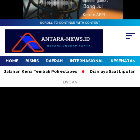
SCROLL TO CONTINUE WITH CONTENT
HOME
BISNIS
DAERAH
INTERNASIONAL
KESEHATAN
lanan Kena Tembak Polrestabes
Dianiaya Saat Liputan! Dua Ju
LIVE AN
Pemutar
Video