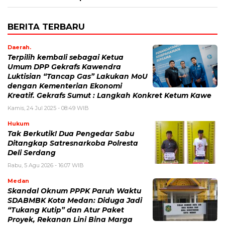
BERITA TERBARU
Daerah.
Terpilih kembali sebagai Ketua
Umum DPP Gekrafs Kawendra
Luktisian “Tancap Gas” Lakukan MoU
dengan Kementerian Ekonomi
Kreatif. Gekrafs Sumut : Langkah Konkret Ketum Kawe
Kamis, 24 Jul 2025 - 08:49 WIB
Hukum
Tak Berkutik! Dua Pengedar Sabu
Ditangkap Satresnarkoba Polresta
Deli Serdang
Rabu, 5 Agu 2026 - 16:07 WIB
Medan
Skandal Oknum PPPK Paruh Waktu
SDABMBK Kota Medan: Diduga Jadi
“Tukang Kutip” dan Atur Paket
Proyek, Rekanan Lini Bina Marga