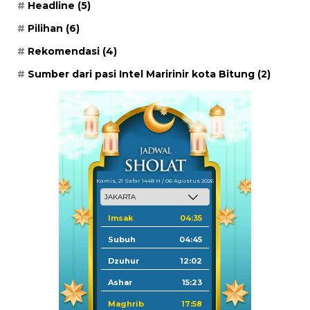
Headline
(5)
Pilihan
(6)
Rekomendasi
(4)
Sumber dari pasi Intel Maririnir kota Bitung
(2)
Kamis, 21 Safar 1448 H / 06 Agustus 2026
Imsak
04:35
Subuh
04:45
Dzuhur
12:02
Ashar
15:23
Maghrib
17:58