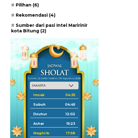
Pilihan
(6)
Rekomendasi
(4)
Sumber dari pasi Intel Maririnir
kota Bitung
(2)
Jum'at, 22 Safar 1448 H / 07 Agustus 2026
Imsak
04:35
Subuh
04:45
Dzuhur
12:02
Ashar
15:23
Maghrib
17:58