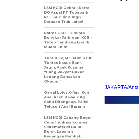
LSM KCBI Gebrak Kartel
DO Aspal PT Tubaba &
PT LKA Dilindungi?
Ratusan Truk Lolos!
Polres OKUT Diminta
Bongkar Jaringan, KCBI:
Tutup Tambang Liar di
Muara Enim!
Tuntut Kejati Jatim Usut
Tuntas Kasus Bank
Jatim, Acek Kusuma:
“Uang Rakyat Bukan
Ladang Bancakan
Oknum!”
JAKARTA/Antar
Gagal Lolos X-Ray! Kurir
Asal Aceh Bawa 2 Kg
Sabu Ditangkap, Polisi
Telusuri Asal Barang
LSM KCBI Cabang Bogor
Cium Indikasi Korupsi
Sistematis di Balik
Borok Laporan
Keuangan Pemkab