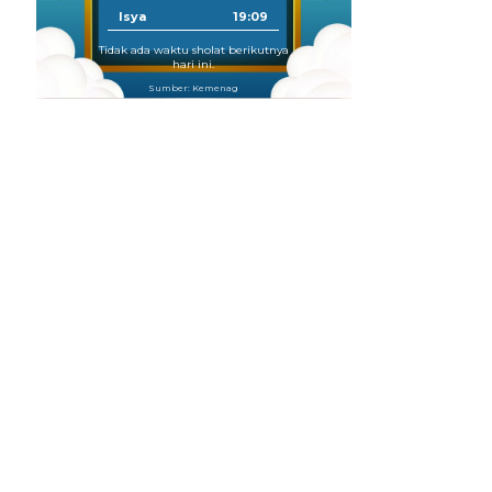
Isya
19:09
Tidak ada waktu sholat berikutnya
hari ini.
Sumber: Kemenag