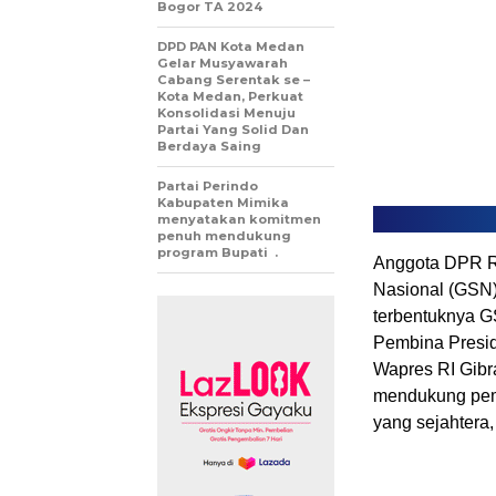
Bogor TA 2024
DPD PAN Kota Medan
Gelar Musyawarah
Cabang Serentak se –
Kota Medan, Perkuat
Konsolidasi Menuju
Partai Yang Solid Dan
Berdaya Saing
Partai Perindo
Kabupaten Mimika
menyatakan komitmen
penuh mendukung
program Bupati .
Anggota DPR RI
Nasional (GSN
terbentuknya 
Pembina Presi
Wapres RI Gib
mendukung pem
yang sejahtera