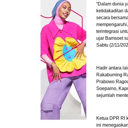
“Dalam dunia y
ketidakadilan 
secara bersamaa
mempengaruhi, 
terintegrasi un
ujar Bamsoet sa
Sabtu (2/11/202
Hadir antara l
Rakabuming Rak
Prabowo Ragow
Soeparno, Kapol
sejumlah menter
Ketua DPR RI k
ini menegaskan