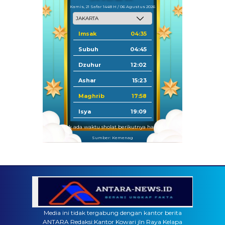
Kamis, 21 Safar 1448 H / 06 Agustus 2026
Imsak
04:35
Subuh
04:45
Dzuhur
12:02
Ashar
15:23
Maghrib
17:58
Isya
19:09
Tidak ada waktu sholat berikutnya hari ini.
Sumber: Kemenag
Media ini tidak tergabung dengan kantor berita
ANTARA Redaksi:Kantor Kowari jln Raya Kelapa