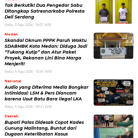
Tak Berkutik! Dua Pengedar Sabu
Ditangkap Satresnarkoba Polresta
Deli Serdang
Rabu, 5 Agu 2026 - 16:07 WIB
Medan
Skandal Oknum PPPK Paruh Waktu
SDABMBK Kota Medan: Diduga Jadi
“Tukang Kutip” dan Atur Paket
Proyek, Rekanan Lini Bina Marga
Menjerit!
Rabu, 5 Agu 2026 - 15:54 WIB
Nasional
Audio yang Diterima Media Bongkar
Intimidasi: LSM & Pers Diancam
karena Usut Batu Bara Ilegal LKA
Rabu, 5 Agu 2026 - 09:41 WIB
Daerah.
Bupati Palas Didesak Copot Kades
Gunung Malintang, Buntut dari
Dugaan Keterlibatan Kasus