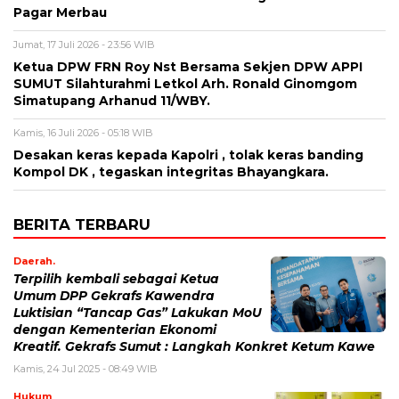
Pagar Merbau
Jumat, 17 Juli 2026 - 23:56 WIB
Ketua DPW FRN Roy Nst Bersama Sekjen DPW APPI
SUMUT Silahturahmi Letkol Arh. Ronald Ginomgom
Simatupang Arhanud 11/WBY.
Kamis, 16 Juli 2026 - 05:18 WIB
Desakan keras kepada Kapolri , tolak keras banding
Kompol DK , tegaskan integritas Bhayangkara.
BERITA TERBARU
Daerah.
Terpilih kembali sebagai Ketua
Umum DPP Gekrafs Kawendra
Luktisian “Tancap Gas” Lakukan MoU
dengan Kementerian Ekonomi
Kreatif. Gekrafs Sumut : Langkah Konkret Ketum Kawe
Kamis, 24 Jul 2025 - 08:49 WIB
Hukum