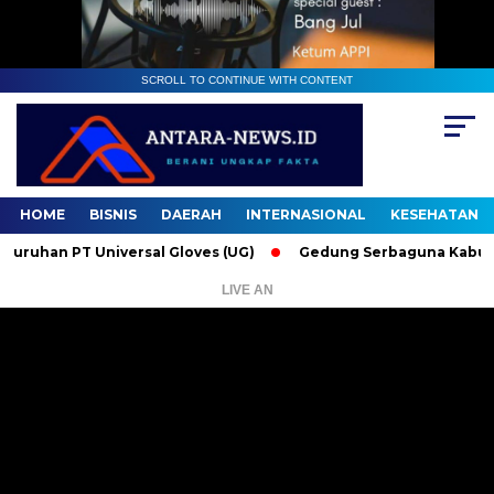
SCROLL TO CONTINUE WITH CONTENT
HOME
BISNIS
DAERAH
INTERNASIONAL
KESEHATAN
han PT Universal Gloves (UG)
Gedung Serbaguna Kabupaten A
LIVE AN
Pemutar
Video