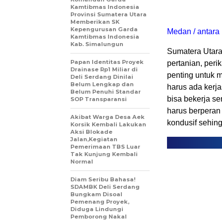
Kamtibmas Indonesia
Provinsi Sumatera Utara
Memberikan SK
Kepengurusan Garda
Medan / antara
Kamtibmas Indonesia
Kab. Simalungun
Sumatera Utara
Papan Identitas Proyek
pertanian, peri
Drainase Rp1 Miliar di
penting untuk m
Deli Serdang Dinilai
Belum Lengkap dan
harus ada kerj
Belum Penuhi Standar
bisa bekerja se
SOP Transparansi
harus berperan
Akibat Warga Desa Aek
kondusif sehin
Korsik Kembali Lakukan
Aksi Blokade
Jalan,Kegiatan
Pemerimaan TBS Luar
Tak Kunjung Kembali
Normal
Diam Seribu Bahasa!
SDAMBK Deli Serdang
Bungkam Disoal
Pemenang Proyek,
Diduga Lindungi
Pemborong Nakal