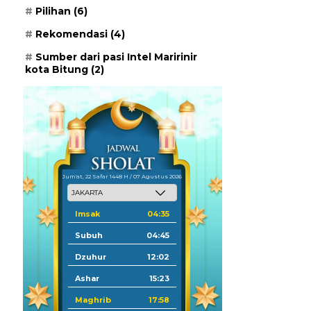
Pilihan
(6)
Rekomendasi
(4)
Sumber dari pasi Intel Maririnir
kota Bitung
(2)
Jum'at, 22 Safar 1448 H / 07 Agustus 2026
Imsak
04:35
Subuh
04:45
Dzuhur
12:02
Ashar
15:23
Maghrib
17:58