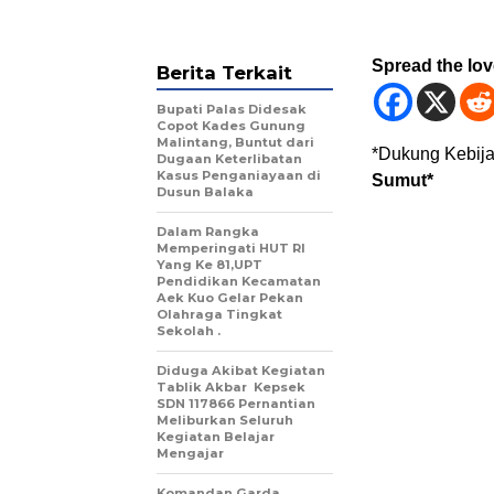
Spread the lo
Berita Terkait
Bupati Palas Didesak
Copot Kades Gunung
Malintang, Buntut dari
*Dukung Kebija
Dugaan Keterlibatan
Kasus Penganiayaan di
Sumut*
Dusun Balaka
Dalam Rangka
Memperingati HUT RI
Yang Ke 81,UPT
Pendidikan Kecamatan
Aek Kuo Gelar Pekan
Olahraga Tingkat
Sekolah .
Diduga Akibat Kegiatan
Tablik Akbar Kepsek
SDN 117866 Pernantian
Meliburkan Seluruh
Kegiatan Belajar
Mengajar
Komandan Garda