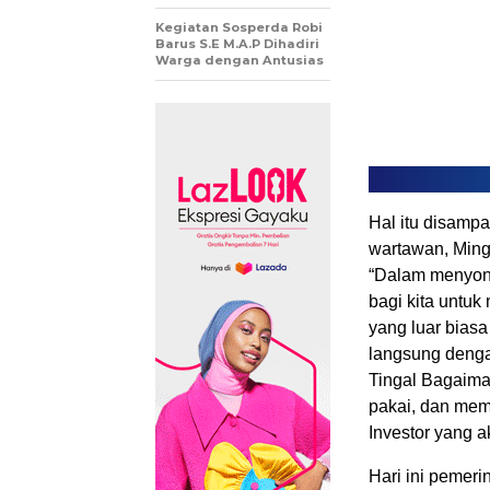
Kegiatan Sosperda Robi
Barus S.E M.A.P Dihadiri
Warga dengan Antusias
Hal itu disamp
wartawan, Ming
“Dalam menyong
bagi kita untu
yang luar biasa
langsung denga
Tingal Bagaima
pakai, dan mem
Investor yang 
Hari ini pemeri