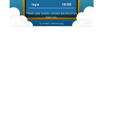
Isya
19:09
Tidak ada waktu sholat berikutnya
hari ini.
Sumber: Kemenag