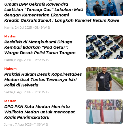
Umum DPP Gekrafs Kawendra
Luktisian “Tancap Gas” Lakukan MoU
dengan Kementerian Ekonomi
Kreatif. Gekrafs Sumut : Langkah Konkret Ketum Kawe
Kamis, 24 Jul 2025 - 08:49 WIB
Medan
Residivis di Mangkubumi Diduga
Kembali Edarkan “Pod Getar”,
Warga Desak Polisi Turun Tangan
Sabtu, 8 Agu 2026 - 03:33 WIB
Hukum
Praktisi Hukum Desak Kapolrestabes
Medan Usut Tuntas Tewasnya Istri
Polisi di Helvetia
Sabtu, 8 Agu 2026 - 03:30 WIB
Medan
DPD PKN Kota Medan Meminta
Walikota Medan untuk mencopot
Kadis Perkimcikataru
Jumat, 7 Agu 2026 - 11:06 WIB