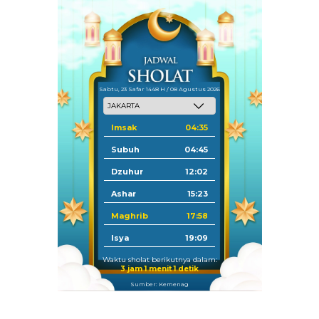
Sabtu, 23 Safar 1448 H / 08 Agustus 2026
Imsak
04:35
Subuh
04:45
Dzuhur
12:02
Ashar
15:23
Maghrib
17:58
Isya
19:09
Waktu sholat berikutnya dalam:
3 jam 1 menit 0 detik
Sumber: Kemenag