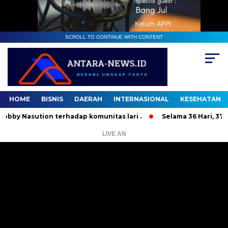
SCROLL TO CONTINUE WITH CONTENT
HOME
BISNIS
DAERAH
INTERNASIONAL
KESEHATAN
sution terhadap komunitas lari .
Selama 36 Hari, 37 Orang
LIVE AN
Pemutar
Video